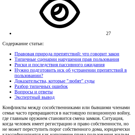
27
Содержание статьи:
Правовая природа препятствий: что говорит закон
Типичные сценарии нарушения прав пользования
Риски и последствия пассивного ожидания
Нужно подготовить иск об устранении препятствий в
пользовании?
Доказательства, которые "любят" суды
Разбор типичных ошибок
Вопросы и ответы
Экспертный вывод
Конфликты между сособственниками или бывшими членами
семьи часто превращаются в настоящую позиционную войну,
где главным оружием становится смена замков. Ситуация,
когда человек имеет регистрацию и право собственности, но
не может переступить порог собственного дома, юридически
классифицируется как нарушение права пользования жилым