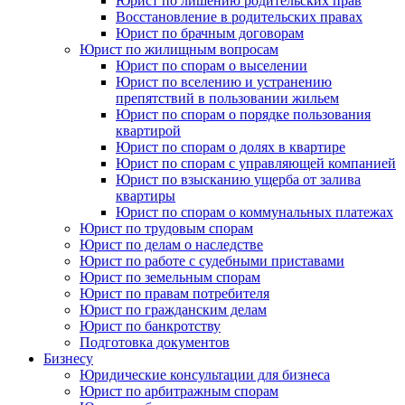
Юрист по лишению родительских прав
Восстановление в родительских правах
Юрист по брачным договорам
Юрист по жилищным вопросам
Юрист по спорам о выселении
Юрист по вселению и устранению
препятствий в пользовании жильем
Юрист по спорам о порядке пользования
квартирой
Юрист по спорам о долях в квартире
Юрист по спорам с управляющей компанией
Юрист по взысканию ущерба от залива
квартиры
Юрист по спорам о коммунальных платежах
Юрист по трудовым спорам
Юрист по делам о наследстве
Юрист по работе с судебными приставами
Юрист по земельным спорам
Юрист по правам потребителя
Юрист по гражданским делам
Юрист по банкротству
Подготовка документов
Бизнесу
Юридические консультации для бизнеса
Юрист по арбитражным спорам