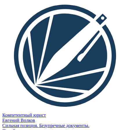
Компетентный юрист
Евгений Волков
Сильная позиция. Безупречные документы.