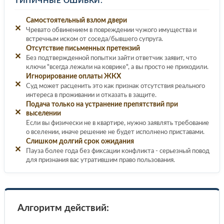
ТИПИЧНЫЕ ОШИБКИ:
Самостоятельный взлом двери
✕
Чревато обвинением в повреждении чужого имущества и
встречным иском от соседа/бывшего супруга.
Отсутствие письменных претензий
✕
Без подтвержденной попытки зайти ответчик заявит, что
ключи "всегда лежали на коврике", а вы просто не приходили.
Игнорирование оплаты ЖКХ
✕
Суд может расценить это как признак отсутствия реального
интереса в проживании и отказать в защите.
Подача только на устранение препятствий при
✕
выселении
Если вы физически не в квартире, нужно заявлять требование
о вселении, иначе решение не будет исполнено приставами.
Слишком долгий срок ожидания
✕
Пауза более года без фиксации конфликта - серьезный повод
для признания вас утратившим право пользования.
Алгоритм действий: