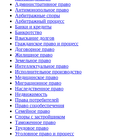
Административное право
Антимонопольное право
Арбитражные споры
Арбитражный процесс
Банки и кредиты
Банкротство
Взыскание долгов
Гражданское право и процесс
Договорное право
Жилищное право
Земельное право
Интеллектуальное право
Исполнительное производство
Медицинское право
Миграционное право
Наследственное право
Недвижимость
Права потребителей
Право соцобеспечения
Семейное право
Споры с застройщиком
Таможенное право
Трудовое право
Уголовное право и процесс