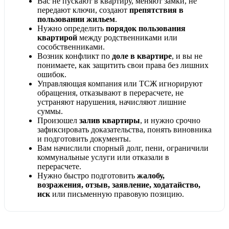
Вас не пускают в квартиру, меняют замки, не
передают ключи, создают
препятствия в
пользовании жильем
.
Нужно определить
порядок пользования
квартирой
между родственниками или
сособственниками.
Возник конфликт по
доле в квартире
, и вы не
понимаете, как защитить свои права без лишних
ошибок.
Управляющая компания или ТСЖ игнорируют
обращения, отказывают в перерасчете, не
устраняют нарушения, начисляют лишние
суммы.
Произошел
залив квартиры
, и нужно срочно
зафиксировать доказательства, понять виновника
и подготовить документы.
Вам начислили спорный долг, пени, ограничили
коммунальные услуги или отказали в
перерасчете.
Нужно быстро подготовить
жалобу,
возражения, отзыв, заявление, ходатайство,
иск
или письменную правовую позицию.