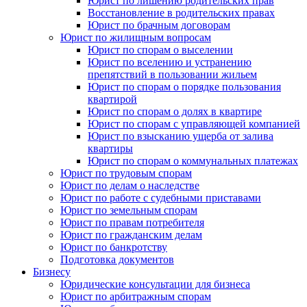
Юрист по лишению родительских прав
Восстановление в родительских правах
Юрист по брачным договорам
Юрист по жилищным вопросам
Юрист по спорам о выселении
Юрист по вселению и устранению
препятствий в пользовании жильем
Юрист по спорам о порядке пользования
квартирой
Юрист по спорам о долях в квартире
Юрист по спорам с управляющей компанией
Юрист по взысканию ущерба от залива
квартиры
Юрист по спорам о коммунальных платежах
Юрист по трудовым спорам
Юрист по делам о наследстве
Юрист по работе с судебными приставами
Юрист по земельным спорам
Юрист по правам потребителя
Юрист по гражданским делам
Юрист по банкротству
Подготовка документов
Бизнесу
Юридические консультации для бизнеса
Юрист по арбитражным спорам