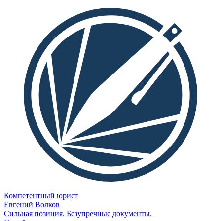
Компетентный юрист
Евгений Волков
Сильная позиция. Безупречные документы.