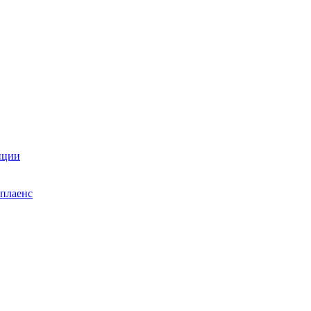
нции
плаенс