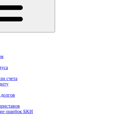
ом
иуса
ли счета
диту
 долгов
приставов
ние ошибок БКИ