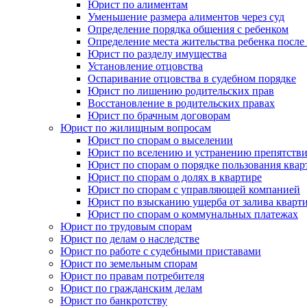
Юрист по алиментам
Уменьшение размера алиментов через суд
Определение порядка общения с ребенком
Определение места жительства ребенка после 
Юрист по разделу имущества
Установление отцовства
Оспаривание отцовства в судебном порядке
Юрист по лишению родительских прав
Восстановление в родительских правах
Юрист по брачным договорам
Юрист по жилищным вопросам
Юрист по спорам о выселении
Юрист по вселению и устранению препятстви
Юрист по спорам о порядке пользования квар
Юрист по спорам о долях в квартире
Юрист по спорам с управляющей компанией
Юрист по взысканию ущерба от залива кварт
Юрист по спорам о коммунальных платежах
Юрист по трудовым спорам
Юрист по делам о наследстве
Юрист по работе с судебными приставами
Юрист по земельным спорам
Юрист по правам потребителя
Юрист по гражданским делам
Юрист по банкротству