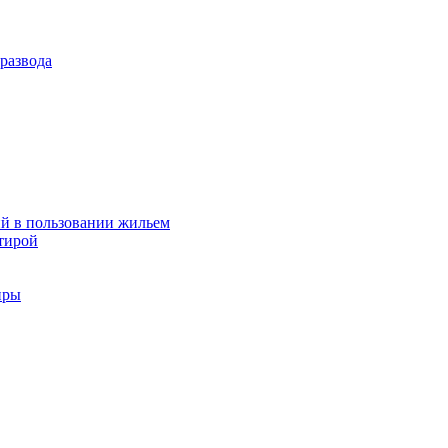
развода
й в пользовании жильем
тирой
иры