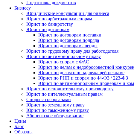
Подготовка документов
Бизнесу
Юридические консультации для бизнеса
Юрист по арбитражным спорам
Юрист по банкротству
Юрист по договорам
Юрист по договорам поставки
Юрист по договорам подряда
Юрист по договорам аренды
Юрист по трудовому праву для работодателя
Юрист по антимонопольному праву
Юрист по спорам с ФАС
Юрист по делам о недобросовестной конкуре
Юрист по делам о ненадлежащей рекламе
Юрист по РНП и спорам по 44-ФЗ / 223-ФЗ
Юрист по антимонопольным проверкам и ком
Юрист по исполнительному производству
Юрист по интеллектуальным правам
Споры с госорганами
Юрист по земельному праву
Юрист по таможенному праву
Абонентское обслуживание
Цены
Блог
Образцы