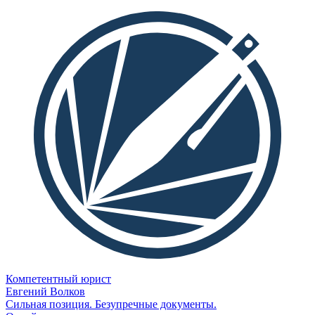
Компетентный юрист
Евгений Волков
Сильная позиция. Безупречные документы.