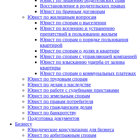
Юрист по лишению родительских прав
Восстановление в родительских правах
Юрист по брачным договорам
Юрист по жилищным вопросам
Юрист по спорам о выселении
Юрист по вселению и устранению
препятствий в пользовании жильем
Юрист по спорам о порядке пользования
квартирой
Юрист по спорам о долях в квартире
Юрист по спорам с управляющей компанией
Юрист по взысканию ущерба от залива
квартиры
Юрист по спорам о коммунальных платежах
Юрист по трудовым спорам
Юрист по делам о наследстве
Юрист по работе с судебными приставами
Юрист по земельным спорам
Юрист по правам потребителя
Юрист по гражданским делам
Юрист по банкротству
Подготовка документов
Бизнесу
Юридические консультации для бизнеса
Юрист по арбитражным спорам