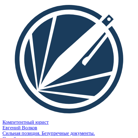
Компетентный юрист
Евгений Волков
Сильная позиция. Безупречные документы.