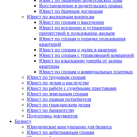
Юрист по лишению родительских прав
Восстановление в родительских правах
Юрист по брачным договорам
Юрист по жилищным вопросам
Юрист по спорам о выселении
Юрист по вселению и устранению
препятствий в пользовании жильем
Юрист по спорам о порядке пользования
квартирой
Юрист по спорам о долях в квартире
Юрист по спорам с управляющей компанией
Юрист по взысканию ущерба от залива
квартиры
Юрист по спорам о коммунальных платежах
Юрист по трудовым спорам
Юрист по делам о наследстве
Юрист по работе с судебными приставами
Юрист по земельным спорам
Юрист по правам потребителя
Юрист по гражданским делам
Юрист по банкротству
Подготовка документов
Бизнесу
Юридические консультации для бизнеса
Юрист по арбитражным спорам