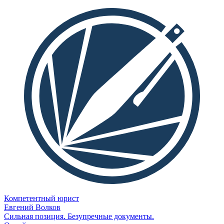
Компетентный юрист
Евгений Волков
Сильная позиция. Безупречные документы.