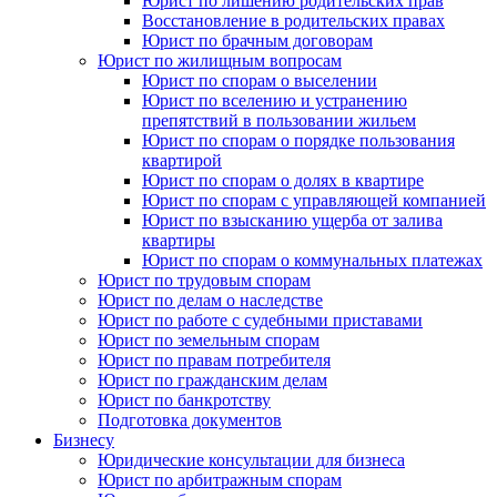
Юрист по лишению родительских прав
Восстановление в родительских правах
Юрист по брачным договорам
Юрист по жилищным вопросам
Юрист по спорам о выселении
Юрист по вселению и устранению
препятствий в пользовании жильем
Юрист по спорам о порядке пользования
квартирой
Юрист по спорам о долях в квартире
Юрист по спорам с управляющей компанией
Юрист по взысканию ущерба от залива
квартиры
Юрист по спорам о коммунальных платежах
Юрист по трудовым спорам
Юрист по делам о наследстве
Юрист по работе с судебными приставами
Юрист по земельным спорам
Юрист по правам потребителя
Юрист по гражданским делам
Юрист по банкротству
Подготовка документов
Бизнесу
Юридические консультации для бизнеса
Юрист по арбитражным спорам