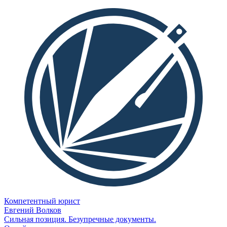
Компетентный юрист
Евгений Волков
Сильная позиция. Безупречные документы.