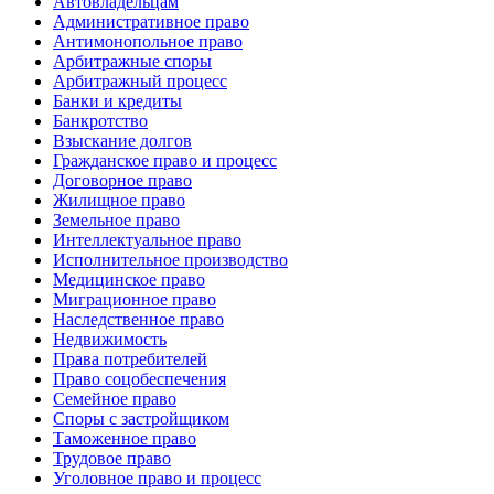
Автовладельцам
Административное право
Антимонопольное право
Арбитражные споры
Арбитражный процесс
Банки и кредиты
Банкротство
Взыскание долгов
Гражданское право и процесс
Договорное право
Жилищное право
Земельное право
Интеллектуальное право
Исполнительное производство
Медицинское право
Миграционное право
Наследственное право
Недвижимость
Права потребителей
Право соцобеспечения
Семейное право
Споры с застройщиком
Таможенное право
Трудовое право
Уголовное право и процесс