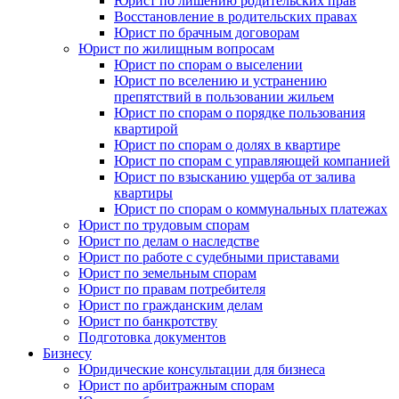
Юрист по лишению родительских прав
Восстановление в родительских правах
Юрист по брачным договорам
Юрист по жилищным вопросам
Юрист по спорам о выселении
Юрист по вселению и устранению
препятствий в пользовании жильем
Юрист по спорам о порядке пользования
квартирой
Юрист по спорам о долях в квартире
Юрист по спорам с управляющей компанией
Юрист по взысканию ущерба от залива
квартиры
Юрист по спорам о коммунальных платежах
Юрист по трудовым спорам
Юрист по делам о наследстве
Юрист по работе с судебными приставами
Юрист по земельным спорам
Юрист по правам потребителя
Юрист по гражданским делам
Юрист по банкротству
Подготовка документов
Бизнесу
Юридические консультации для бизнеса
Юрист по арбитражным спорам