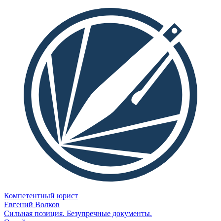
Компетентный юрист
Евгений Волков
Сильная позиция. Безупречные документы.