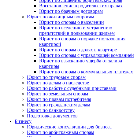
Юрист по лишению родительских прав
Восстановление в родительских правах
Юрист по брачным договорам
Юрист по жилищным вопросам
Юрист по спорам о выселении
Юрист по вселению и устранению
препятствий в пользовании жильем
Юрист по спорам о порядке пользования
квартирой
Юрист по спорам о долях в квартире
Юрист по спорам с управляющей компанией
Юрист по взысканию ущерба от залива
квартиры
Юрист по спорам о коммунальных платежах
Юрист по трудовым спорам
Юрист по делам о наследстве
Юрист по работе с судебными приставами
Юрист по земельным спорам
Юрист по правам потребителя
Юрист по гражданским делам
Юрист по банкротству
Подготовка документов
Бизнесу
Юридические консультации для бизнеса
Юрист по арбитражным спорам