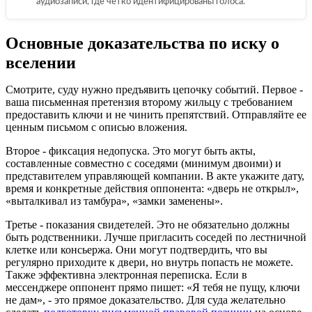
аудиозаписи, где четко идентифицированы голоса.
Основные доказательства по иску о
вселении
Смотрите, суду нужно предъявить цепочку событий. Первое -
ваша письменная претензия второму жильцу с требованием
предоставить ключи и не чинить препятствий. Отправляйте ее
ценным письмом с описью вложения.
Второе - фиксация недопуска. Это могут быть акты,
составленные совместно с соседями (минимум двоими) и
представителем управляющей компании. В акте укажите дату,
время и конкретные действия оппонента: «дверь не открыл»,
«выталкивал из тамбура», «замки заменены».
Третье - показания свидетелей. Это не обязательно должны
быть родственники. Лучше пригласить соседей по лестничной
клетке или консьержа. Они могут подтвердить, что вы
регулярно приходите к двери, но внутрь попасть не можете.
Также эффективна электронная переписка. Если в
мессенджере оппонент прямо пишет: «Я тебя не пущу, ключи
не дам», - это прямое доказательство. Для суда желательно