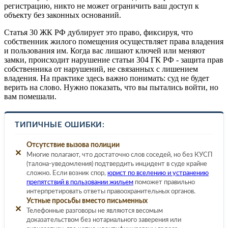
регистрацию, никто не может ограничить ваш доступ к
объекту без законных оснований.
Статья 30 ЖК РФ дублирует это право, фиксируя, что
собственник жилого помещения осуществляет права владения
и пользования им. Когда вас лишают ключей или меняют
замки, происходит нарушение статьи 304 ГК РФ - защита прав
собственника от нарушений, не связанных с лишением
владения. На практике здесь важно понимать: суд не будет
верить на слово. Нужно показать, что вы пытались войти, но
вам помешали.
ТИПИЧНЫЕ ОШИБКИ:
Отсутствие вызова полиции
✕
Многие полагают, что достаточно слов соседей, но без КУСП
(талона-уведомления) подтвердить инцидент в суде крайне
сложно. Если возник спор,
юрист по вселению и устранению
препятствий в пользовании жильем
поможет правильно
интерпретировать ответы правоохранительных органов.
Устные просьбы вместо письменных
✕
Телефонные разговоры не являются весомым
доказательством без нотариального заверения или