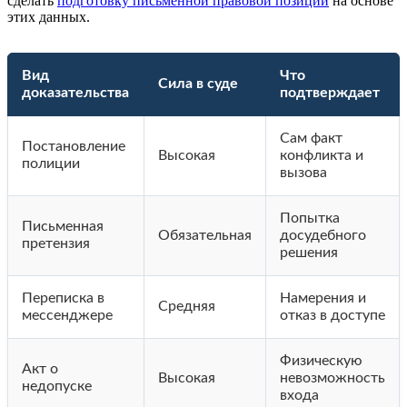
сделать
подготовку письменной правовой позиции
на основе
этих данных.
Вид
Что
Сила в суде
доказательства
подтверждает
Сам факт
Постановление
Высокая
конфликта и
полиции
вызова
Попытка
Письменная
Обязательная
досудебного
претензия
решения
Переписка в
Намерения и
Средняя
мессенджере
отказ в доступе
Физическую
Акт о
Высокая
невозможность
недопуске
входа