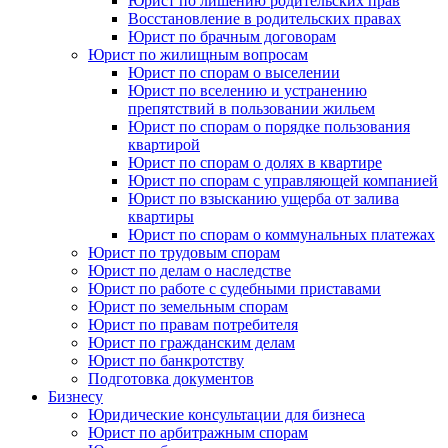
Юрист по лишению родительских прав
Восстановление в родительских правах
Юрист по брачным договорам
Юрист по жилищным вопросам
Юрист по спорам о выселении
Юрист по вселению и устранению
препятствий в пользовании жильем
Юрист по спорам о порядке пользования
квартирой
Юрист по спорам о долях в квартире
Юрист по спорам с управляющей компанией
Юрист по взысканию ущерба от залива
квартиры
Юрист по спорам о коммунальных платежах
Юрист по трудовым спорам
Юрист по делам о наследстве
Юрист по работе с судебными приставами
Юрист по земельным спорам
Юрист по правам потребителя
Юрист по гражданским делам
Юрист по банкротству
Подготовка документов
Бизнесу
Юридические консультации для бизнеса
Юрист по арбитражным спорам