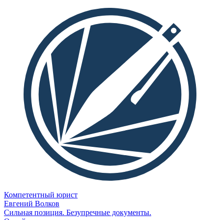
Компетентный юрист
Евгений Волков
Сильная позиция. Безупречные документы.