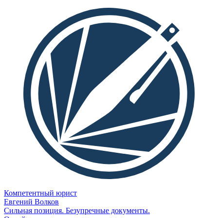
Компетентный юрист
Евгений Волков
Сильная позиция. Безупречные документы.