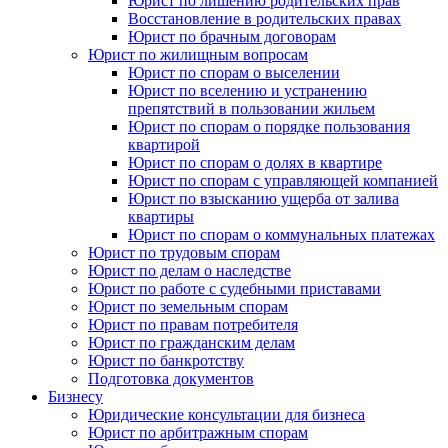
Юрист по лишению родительских прав
Восстановление в родительских правах
Юрист по брачным договорам
Юрист по жилищным вопросам
Юрист по спорам о выселении
Юрист по вселению и устранению
препятствий в пользовании жильем
Юрист по спорам о порядке пользования
квартирой
Юрист по спорам о долях в квартире
Юрист по спорам с управляющей компанией
Юрист по взысканию ущерба от залива
квартиры
Юрист по спорам о коммунальных платежах
Юрист по трудовым спорам
Юрист по делам о наследстве
Юрист по работе с судебными приставами
Юрист по земельным спорам
Юрист по правам потребителя
Юрист по гражданским делам
Юрист по банкротству
Подготовка документов
Бизнесу
Юридические консультации для бизнеса
Юрист по арбитражным спорам