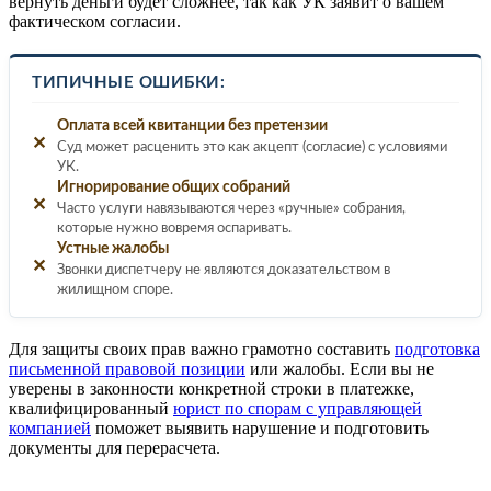
вернуть деньги будет сложнее, так как УК заявит о вашем
фактическом согласии.
ТИПИЧНЫЕ ОШИБКИ:
Оплата всей квитанции без претензии
✕
Суд может расценить это как акцепт (согласие) с условиями
УК.
Игнорирование общих собраний
✕
Часто услуги навязываются через «ручные» собрания,
которые нужно вовремя оспаривать.
Устные жалобы
✕
Звонки диспетчеру не являются доказательством в
жилищном споре.
Для защиты своих прав важно грамотно составить
подготовка
письменной правовой позиции
или жалобы. Если вы не
уверены в законности конкретной строки в платежке,
квалифицированный
юрист по спорам с управляющей
компанией
поможет выявить нарушение и подготовить
документы для перерасчета.