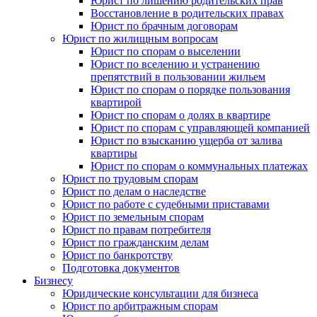
Юрист по лишению родительских прав
Восстановление в родительских правах
Юрист по брачным договорам
Юрист по жилищным вопросам
Юрист по спорам о выселении
Юрист по вселению и устранению
препятствий в пользовании жильем
Юрист по спорам о порядке пользования
квартирой
Юрист по спорам о долях в квартире
Юрист по спорам с управляющей компанией
Юрист по взысканию ущерба от залива
квартиры
Юрист по спорам о коммунальных платежах
Юрист по трудовым спорам
Юрист по делам о наследстве
Юрист по работе с судебными приставами
Юрист по земельным спорам
Юрист по правам потребителя
Юрист по гражданским делам
Юрист по банкротству
Подготовка документов
Бизнесу
Юридические консультации для бизнеса
Юрист по арбитражным спорам