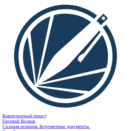
Компетентный юрист
Евгений Волков
Сильная позиция. Безупречные документы.