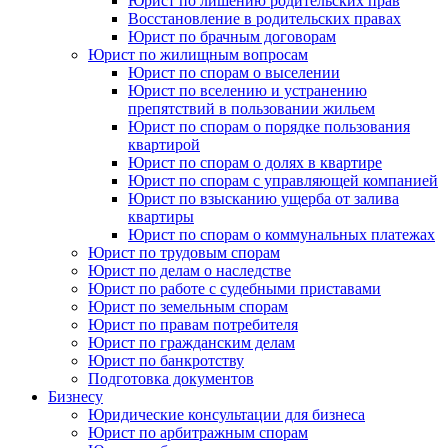
Юрист по лишению родительских прав
Восстановление в родительских правах
Юрист по брачным договорам
Юрист по жилищным вопросам
Юрист по спорам о выселении
Юрист по вселению и устранению
препятствий в пользовании жильем
Юрист по спорам о порядке пользования
квартирой
Юрист по спорам о долях в квартире
Юрист по спорам с управляющей компанией
Юрист по взысканию ущерба от залива
квартиры
Юрист по спорам о коммунальных платежах
Юрист по трудовым спорам
Юрист по делам о наследстве
Юрист по работе с судебными приставами
Юрист по земельным спорам
Юрист по правам потребителя
Юрист по гражданским делам
Юрист по банкротству
Подготовка документов
Бизнесу
Юридические консультации для бизнеса
Юрист по арбитражным спорам