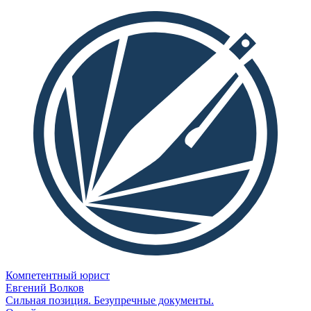
Компетентный юрист
Евгений Волков
Сильная позиция. Безупречные документы.