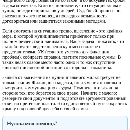
Чаще всего спор ломается не об закон, а об документы, сроки
и доказательства. Если вы понимаете, что ситуация зашла в
тупик, не ждите приставов у дверей. Судебный процесс по
выселению - это не конец, а последняя возможность
договориться или защититься законными методами.
Если смотреть на ситуацию трезво, выселение - это крайняя
мера, к которой муниципалитеты прибегают только при
полном бездействии нанимателя. Ваша задача - показать, что
вы действуете: ведете переписку в мессенджере с
представителями УК (если это уместно для фиксации
проблем), собираете справки, платите посильные суммы. В
таких делах слабое место часто одно и то же: отсутствие
внятной письменной позиции со стороны гражданина.
Защита от выселения из муниципального жилья требует не
только знания Жилищного кодекса, но и умения правильно
выстроить коммуникацию с судом. Помните, что закон на
стороне тех, кто борется за свое право. Начните с малого:
разберите свои документы и подготовьте аргументированный
ответ на претензии власти. Это единственный путь сохранить
крышу над головой для себя и своей семьи.
Нужна моя помощь?