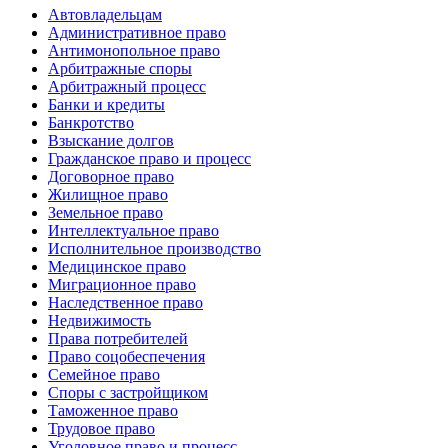
Автовладельцам
Административное право
Антимонопольное право
Арбитражные споры
Арбитражный процесс
Банки и кредиты
Банкротство
Взыскание долгов
Гражданское право и процесс
Договорное право
Жилищное право
Земельное право
Интеллектуальное право
Исполнительное производство
Медицинское право
Миграционное право
Наследственное право
Недвижимость
Права потребителей
Право соцобеспечения
Семейное право
Споры с застройщиком
Таможенное право
Трудовое право
Уголовное право и процесс