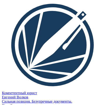
Компетентный юрист
Евгений Волков
Сильная позиция. Безупречные документы.