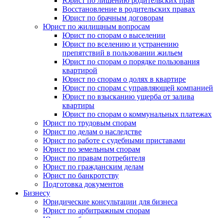
Юрист по лишению родительских прав
Восстановление в родительских правах
Юрист по брачным договорам
Юрист по жилищным вопросам
Юрист по спорам о выселении
Юрист по вселению и устранению
препятствий в пользовании жильем
Юрист по спорам о порядке пользования
квартирой
Юрист по спорам о долях в квартире
Юрист по спорам с управляющей компанией
Юрист по взысканию ущерба от залива
квартиры
Юрист по спорам о коммунальных платежах
Юрист по трудовым спорам
Юрист по делам о наследстве
Юрист по работе с судебными приставами
Юрист по земельным спорам
Юрист по правам потребителя
Юрист по гражданским делам
Юрист по банкротству
Подготовка документов
Бизнесу
Юридические консультации для бизнеса
Юрист по арбитражным спорам