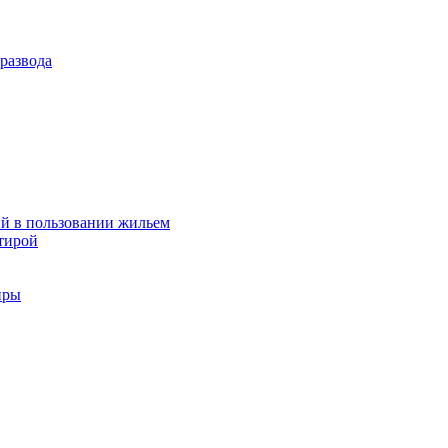
развода
й в пользовании жильем
тирой
иры