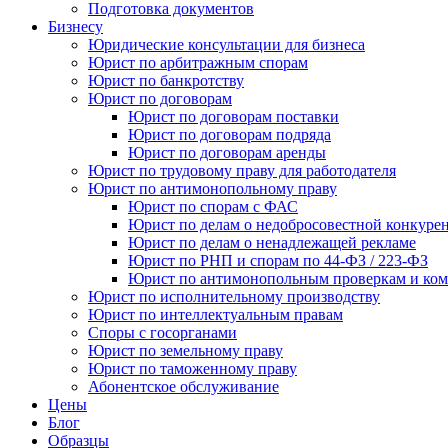
Подготовка документов
Бизнесу
Юридические консультации для бизнеса
Юрист по арбитражным спорам
Юрист по банкротству
Юрист по договорам
Юрист по договорам поставки
Юрист по договорам подряда
Юрист по договорам аренды
Юрист по трудовому праву для работодателя
Юрист по антимонопольному праву
Юрист по спорам с ФАС
Юрист по делам о недобросовестной конкуре
Юрист по делам о ненадлежащей рекламе
Юрист по РНП и спорам по 44-ФЗ / 223-ФЗ
Юрист по антимонопольным проверкам и ком
Юрист по исполнительному производству
Юрист по интеллектуальным правам
Споры с госорганами
Юрист по земельному праву
Юрист по таможенному праву
Абонентское обслуживание
Цены
Блог
Образцы