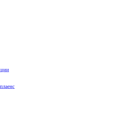
нции
плаенс