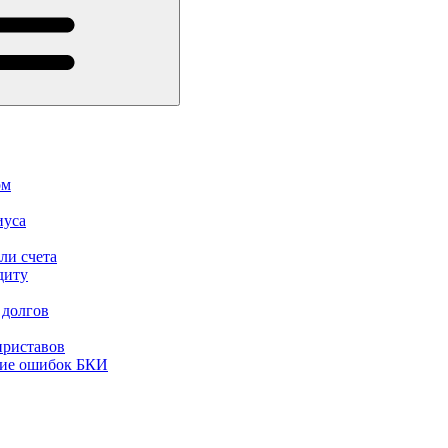
ом
иуса
ли счета
диту
 долгов
приставов
ние ошибок БКИ