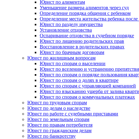
Юрист по алиментам
Уменьшение размера алиментов через суд
Определение порядка общения с ребенком
Определение места жительства ребенка после 
Юрист по разделу имущества
Установление отцовства
Оспаривание отцовства в судебном порядке
Юрист по лишению родительских прав
Восстановление в родительских правах
Юрист по брачным договорам
Юрист по жилищным вопросам
Юрист по спорам о выселении
Юрист по вселению и устранению препятстви
Юрист по спорам о порядке пользования квар
Юрист по спорам о долях в квартире
Юрист по спорам с управляющей компанией
Юрист по взысканию ущерба от залива кварт
Юрист по спорам о коммунальных платежах
Юрист по трудовым спорам
Юрист по делам о наследстве
Юрист по работе с судебными приставами
Юрист по земельным спорам
Юрист по правам потребителя
Юрист по гражданским делам
Юрист по банкротству