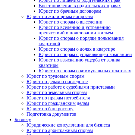
Юрист по лишению родительских прав
Восстановление в родительских правах
Юрист по брачным договорам
Юрист по жилищным вопросам
Юрист по спорам о выселении
Юрист по вселению и устранению
препятствий в пользовании жильем
Юрист по спорам о порядке пользования
квартирой
Юрист по спорам о долях в квартире
Юрист по спорам с управляющей компанией
Юрист по взысканию ущерба от залива
квартиры
Юрист по спорам о коммунальных платежах
Юрист по трудовым спорам
Юрист по делам о наследстве
Юрист по работе с судебными приставами
Юрист по земельным спорам
Юрист по правам потребителя
Юрист по гражданским делам
Юрист по банкротству
Подготовка документов
Бизнесу
Юридические консультации для бизнеса
Юрист по арбитражным спорам