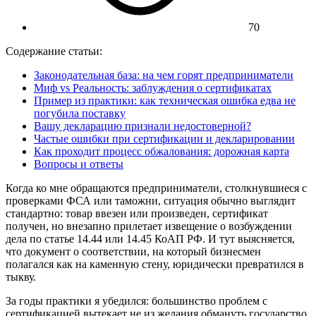
70
Содержание статьи:
Законодательная база: на чем горят предприниматели
Миф vs Реальность: заблуждения о сертификатах
Пример из практики: как техническая ошибка едва не
погубила поставку
Вашу декларацию признали недостоверной?
Частые ошибки при сертификации и декларировании
Как проходит процесс обжалования: дорожная карта
Вопросы и ответы
Когда ко мне обращаются предприниматели, столкнувшиеся с
проверками ФСА или таможни, ситуация обычно выглядит
стандартно: товар ввезен или произведен, сертификат
получен, но внезапно прилетает извещение о возбуждении
дела по статье 14.44 или 14.45 КоАП РФ. И тут выясняется,
что документ о соответствии, на который бизнесмен
полагался как на каменную стену, юридически превратился в
тыкву.
За годы практики я убедился: большинство проблем с
сертификацией вытекает не из желания обмануть государство,