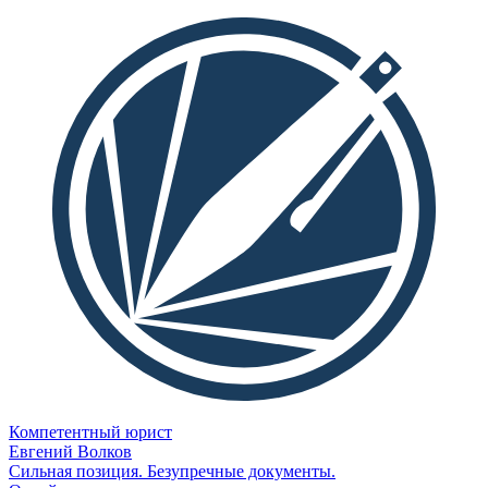
Компетентный юрист
Евгений Волков
Сильная позиция. Безупречные документы.