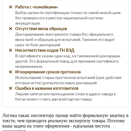
✕
Работа с «помойками»
Выбор органа по сертификации только по самой низкой цене
без проверки его в реестре национальной системы
аккредитации.
✕
Отсутствие ввоза образцов
Декларирование иностранного товара без официального
ввоза проб и образцов для испытаний. Таможня это видит
сразу по базе деклараций.
✕
Несоответствие кодов ТН ВЭД
В сертификате указан один код, а в таможенной декларации
другой. Это формальный повод для признания сертификата
неприменимым.
✕
Игнорирование сроков протокола
Использование старых протоколов испытаний (срок действия
которых истек) для выпуска новых деклараций.
✕
Ошибка в названии изготовителя
Лишняя запятая или пропущенное слово в адресе завода в
Китае может стоить вам всей партии товара.
Логика такая: инспектору проще найти формальную зацепку в
тексте, чем проводить реальную экспертизу товара. Поэтому
ваша задача на этапе оформления - идеальная чистота