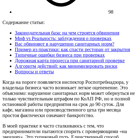
98
Содержание статьи:
Законодательная база: на чем строятся обвинения
Миф vs Реальность: заблуждения о проверках
Вас обвиняют в нарушении санитарных норм?
Пример из практики: как спасти ресторан от закрытия
Типичные ошибки бизнеса при проверках
Дорожная карта процесса при санитарной проверке
Алгоритм действий: как минимизировать риски
Вопросы и ответы
Когда на пороге появляется инспектор Роспотребнадзора, у
владельца бизнеса часто возникает легкое оцепенение. Это
объяснимо: нарушение санитарных норм может обернуться не
только чувствительным штрафом по КоАП РФ, но и полной
остановкой работы предприятия на срок до 90 суток. Для
кафе, магазина или производственного цеха три месяца
простоя фактически означают банкротство.
В моей практике я часто сталкиваюсь с тем, что
предприниматели пытаются спорить с проверяющими «на
эмоциях». Это тупиковый путь. Единственный способ