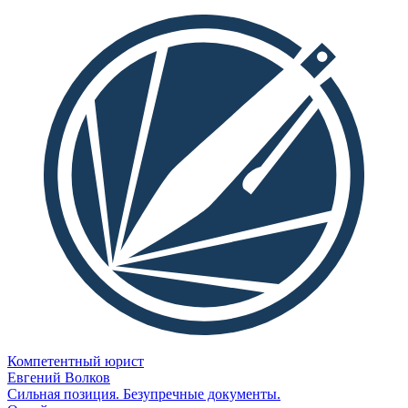
Компетентный юрист
Евгений Волков
Сильная позиция. Безупречные документы.