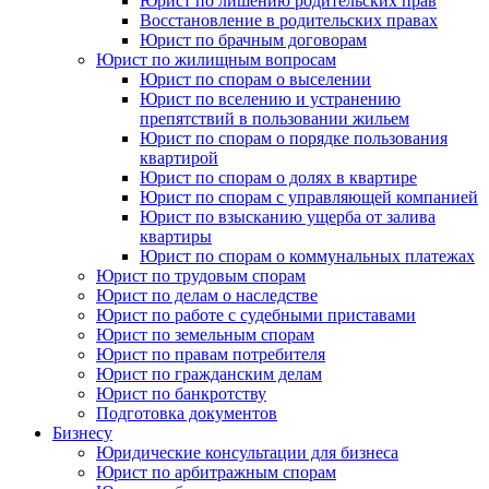
Юрист по лишению родительских прав
Восстановление в родительских правах
Юрист по брачным договорам
Юрист по жилищным вопросам
Юрист по спорам о выселении
Юрист по вселению и устранению
препятствий в пользовании жильем
Юрист по спорам о порядке пользования
квартирой
Юрист по спорам о долях в квартире
Юрист по спорам с управляющей компанией
Юрист по взысканию ущерба от залива
квартиры
Юрист по спорам о коммунальных платежах
Юрист по трудовым спорам
Юрист по делам о наследстве
Юрист по работе с судебными приставами
Юрист по земельным спорам
Юрист по правам потребителя
Юрист по гражданским делам
Юрист по банкротству
Подготовка документов
Бизнесу
Юридические консультации для бизнеса
Юрист по арбитражным спорам