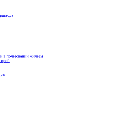
развода
й в пользовании жильем
тирой
иры