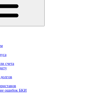
ом
иуса
ли счета
диту
 долгов
приставов
ние ошибок БКИ