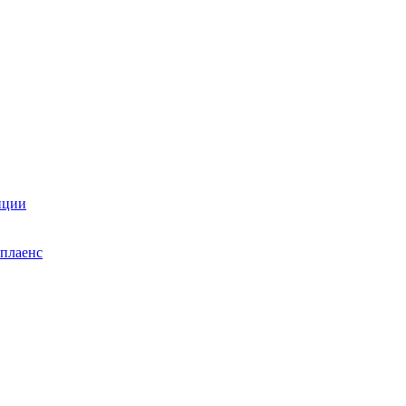
нции
плаенс