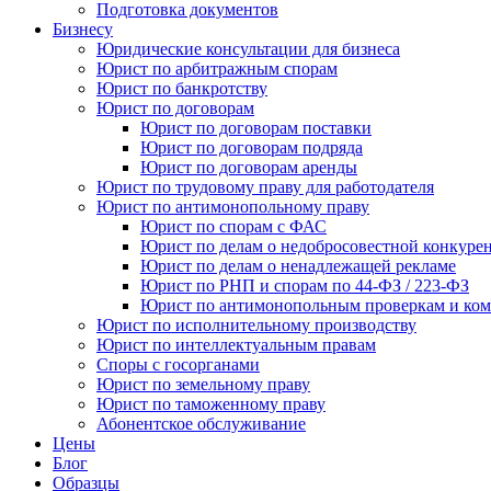
Подготовка документов
Бизнесу
Юридические консультации для бизнеса
Юрист по арбитражным спорам
Юрист по банкротству
Юрист по договорам
Юрист по договорам поставки
Юрист по договорам подряда
Юрист по договорам аренды
Юрист по трудовому праву для работодателя
Юрист по антимонопольному праву
Юрист по спорам с ФАС
Юрист по делам о недобросовестной конкуре
Юрист по делам о ненадлежащей рекламе
Юрист по РНП и спорам по 44-ФЗ / 223-ФЗ
Юрист по антимонопольным проверкам и ком
Юрист по исполнительному производству
Юрист по интеллектуальным правам
Споры с госорганами
Юрист по земельному праву
Юрист по таможенному праву
Абонентское обслуживание
Цены
Блог
Образцы