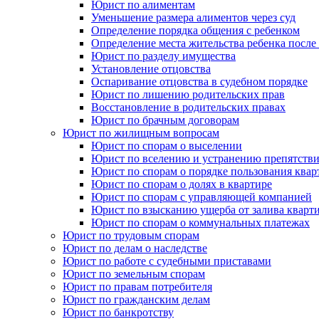
Юрист по алиментам
Уменьшение размера алиментов через суд
Определение порядка общения с ребенком
Определение места жительства ребенка после 
Юрист по разделу имущества
Установление отцовства
Оспаривание отцовства в судебном порядке
Юрист по лишению родительских прав
Восстановление в родительских правах
Юрист по брачным договорам
Юрист по жилищным вопросам
Юрист по спорам о выселении
Юрист по вселению и устранению препятстви
Юрист по спорам о порядке пользования квар
Юрист по спорам о долях в квартире
Юрист по спорам с управляющей компанией
Юрист по взысканию ущерба от залива кварт
Юрист по спорам о коммунальных платежах
Юрист по трудовым спорам
Юрист по делам о наследстве
Юрист по работе с судебными приставами
Юрист по земельным спорам
Юрист по правам потребителя
Юрист по гражданским делам
Юрист по банкротству