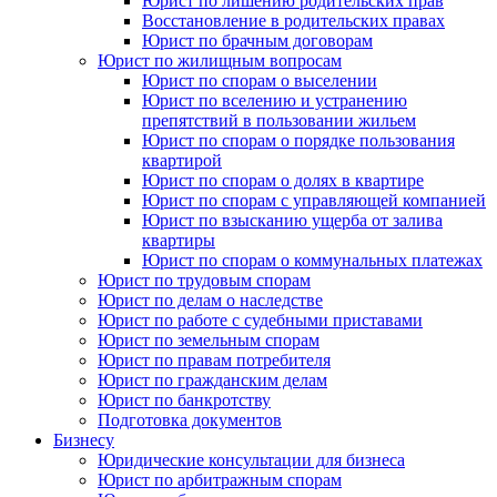
Юрист по лишению родительских прав
Восстановление в родительских правах
Юрист по брачным договорам
Юрист по жилищным вопросам
Юрист по спорам о выселении
Юрист по вселению и устранению
препятствий в пользовании жильем
Юрист по спорам о порядке пользования
квартирой
Юрист по спорам о долях в квартире
Юрист по спорам с управляющей компанией
Юрист по взысканию ущерба от залива
квартиры
Юрист по спорам о коммунальных платежах
Юрист по трудовым спорам
Юрист по делам о наследстве
Юрист по работе с судебными приставами
Юрист по земельным спорам
Юрист по правам потребителя
Юрист по гражданским делам
Юрист по банкротству
Подготовка документов
Бизнесу
Юридические консультации для бизнеса
Юрист по арбитражным спорам