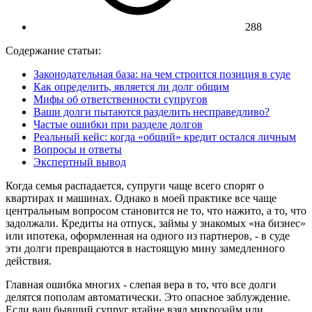
288
Содержание статьи:
Законодательная база: на чем строится позиция в суде
Как определить, является ли долг общим
Мифы об ответственности супругов
Ваши долги пытаются разделить несправедливо?
Частые ошибки при разделе долгов
Реальный кейс: когда «общий» кредит остался личным
Вопросы и ответы
Экспертный вывод
Когда семья распадается, супруги чаще всего спорят о
квартирах и машинах. Однако в моей практике все чаще
центральным вопросом становится не то, что нажито, а то, что
задолжали. Кредиты на отпуск, займы у знакомых «на бизнес»
или ипотека, оформленная на одного из партнеров, - в суде
эти долги превращаются в настоящую мину замедленного
действия.
Главная ошибка многих - слепая вера в то, что все долги
делятся пополам автоматически. Это опасное заблуждение.
Если ваш бывший супруг втайне взял микрозайм или