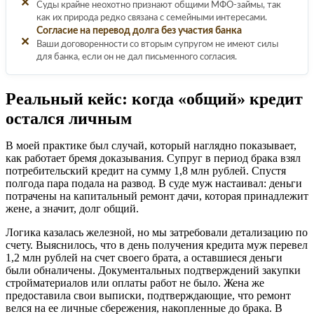
✕
Суды крайне неохотно признают общими МФО-займы, так
как их природа редко связана с семейными интересами.
Согласие на перевод долга без участия банка
✕
Ваши договоренности со вторым супругом не имеют силы
для банка, если он не дал письменного согласия.
Реальный кейс: когда «общий» кредит
остался личным
В моей практике был случай, который наглядно показывает,
как работает бремя доказывания. Супруг в период брака взял
потребительский кредит на сумму 1,8 млн рублей. Спустя
полгода пара подала на развод. В суде муж настаивал: деньги
потрачены на капитальный ремонт дачи, которая принадлежит
жене, а значит, долг общий.
Логика казалась железной, но мы затребовали детализацию по
счету. Выяснилось, что в день получения кредита муж перевел
1,2 млн рублей на счет своего брата, а оставшиеся деньги
были обналичены. Документальных подтверждений закупки
стройматериалов или оплаты работ не было. Жена же
предоставила свои выписки, подтверждающие, что ремонт
велся на ее личные сбережения, накопленные до брака. В