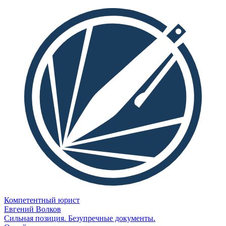
Компетентный юрист
Евгений Волков
Сильная позиция. Безупречные документы.