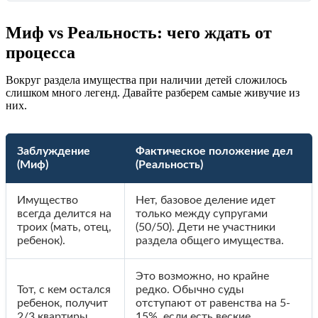
Миф vs Реальность: чего ждать от
процесса
Вокруг раздела имущества при наличии детей сложилось
слишком много легенд. Давайте разберем самые живучие из
них.
Заблуждение
Фактическое положение дел
(Миф)
(Реальность)
Имущество
Нет, базовое деление идет
всегда делится на
только между супругами
троих (мать, отец,
(50/50). Дети не участники
ребенок).
раздела общего имущества.
Это возможно, но крайне
Тот, с кем остался
редко. Обычно суды
ребенок, получит
отступают от равенства на 5-
2/3 квартиры.
15%, если есть веские