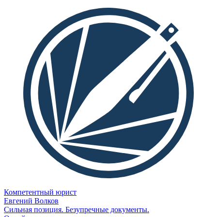
Компетентный юрист
Евгений Волков
Сильная позиция. Безупречные документы.