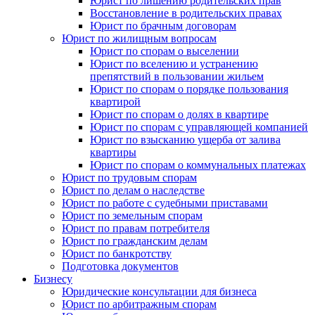
Юрист по лишению родительских прав
Восстановление в родительских правах
Юрист по брачным договорам
Юрист по жилищным вопросам
Юрист по спорам о выселении
Юрист по вселению и устранению
препятствий в пользовании жильем
Юрист по спорам о порядке пользования
квартирой
Юрист по спорам о долях в квартире
Юрист по спорам с управляющей компанией
Юрист по взысканию ущерба от залива
квартиры
Юрист по спорам о коммунальных платежах
Юрист по трудовым спорам
Юрист по делам о наследстве
Юрист по работе с судебными приставами
Юрист по земельным спорам
Юрист по правам потребителя
Юрист по гражданским делам
Юрист по банкротству
Подготовка документов
Бизнесу
Юридические консультации для бизнеса
Юрист по арбитражным спорам