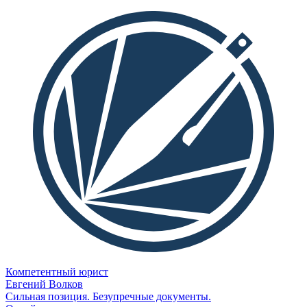
Компетентный юрист
Евгений Волков
Сильная позиция. Безупречные документы.