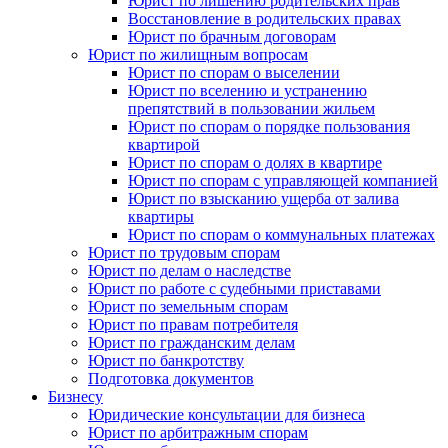
Юрист по лишению родительских прав
Восстановление в родительских правах
Юрист по брачным договорам
Юрист по жилищным вопросам
Юрист по спорам о выселении
Юрист по вселению и устранению
препятствий в пользовании жильем
Юрист по спорам о порядке пользования
квартирой
Юрист по спорам о долях в квартире
Юрист по спорам с управляющей компанией
Юрист по взысканию ущерба от залива
квартиры
Юрист по спорам о коммунальных платежах
Юрист по трудовым спорам
Юрист по делам о наследстве
Юрист по работе с судебными приставами
Юрист по земельным спорам
Юрист по правам потребителя
Юрист по гражданским делам
Юрист по банкротству
Подготовка документов
Бизнесу
Юридические консультации для бизнеса
Юрист по арбитражным спорам