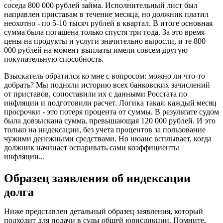
соседа 800 000 рублей займа. Исполнительный лист был
направлен приставам в течение месяца, но должник платил
неохотно - по 5-10 тысяч рублей в квартал. В итоге основная
сумма была погашена только спустя три года. За это время
цены на продукты и услуги значительно выросли, и те 800
000 рублей на момент выплаты имели совсем другую
покупательную способность.
Взыскатель обратился ко мне с вопросом: можно ли что-то
добрать? Мы подняли историю всех банковских зачислений
от приставов, сопоставили их с данными Росстата по
инфляции и подготовили расчет. Логика такая: каждый месяц
просрочки - это потеря процента от суммы. В результате судом
была довзыскана сумма, превышающая 120 000 рублей. И это
только на индексации, без учета процентов за пользование
чужими денежными средствами. Но нюанс всплывает, когда
должник начинает оспаривать сами коэффициенты
инфляции...
Образец заявления об индексации
долга
Ниже представлен детальный образец заявления, который
подходит для подачи в суды общей юрисдикции. Помните,