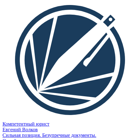
Компетентный юрист
Евгений Волков
Сильная позиция. Безупречные документы.