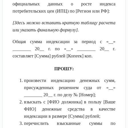
официальных данных о росте индекса
потребительских цен (ИПЦ) по [Регион или РФ]:
[Здесь можно вставить краткую таблицу расчета
или указать финальную формулу].
Общая сумма индексации за период с «__»
________ 20__ г. по «__» ________ 20__ г.
составляет [Сумма] рублей [Копеек] коп.
ПРОШУ:
произвести индексацию денежных сумм,
присужденных решением суда от «__»
________ 20__ г. по делу № [Номер];
взыскать с [ФИО должника] в пользу [Ваше
ФИО] денежные средства в качестве
индексации в размере [Сумма] рублей;
перечислить взысканные суммы по