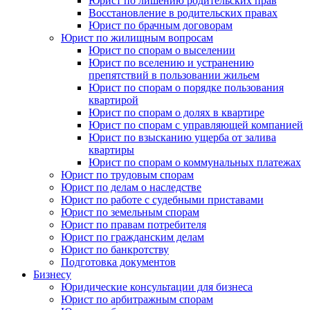
Юрист по лишению родительских прав
Восстановление в родительских правах
Юрист по брачным договорам
Юрист по жилищным вопросам
Юрист по спорам о выселении
Юрист по вселению и устранению
препятствий в пользовании жильем
Юрист по спорам о порядке пользования
квартирой
Юрист по спорам о долях в квартире
Юрист по спорам с управляющей компанией
Юрист по взысканию ущерба от залива
квартиры
Юрист по спорам о коммунальных платежах
Юрист по трудовым спорам
Юрист по делам о наследстве
Юрист по работе с судебными приставами
Юрист по земельным спорам
Юрист по правам потребителя
Юрист по гражданским делам
Юрист по банкротству
Подготовка документов
Бизнесу
Юридические консультации для бизнеса
Юрист по арбитражным спорам