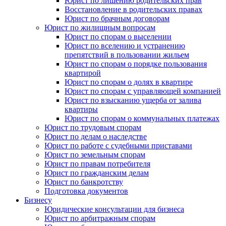
Юрист по лишению родительских прав
Восстановление в родительских правах
Юрист по брачным договорам
Юрист по жилищным вопросам
Юрист по спорам о выселении
Юрист по вселению и устранению
препятствий в пользовании жильем
Юрист по спорам о порядке пользования
квартирой
Юрист по спорам о долях в квартире
Юрист по спорам с управляющей компанией
Юрист по взысканию ущерба от залива
квартиры
Юрист по спорам о коммунальных платежах
Юрист по трудовым спорам
Юрист по делам о наследстве
Юрист по работе с судебными приставами
Юрист по земельным спорам
Юрист по правам потребителя
Юрист по гражданским делам
Юрист по банкротству
Подготовка документов
Бизнесу
Юридические консультации для бизнеса
Юрист по арбитражным спорам