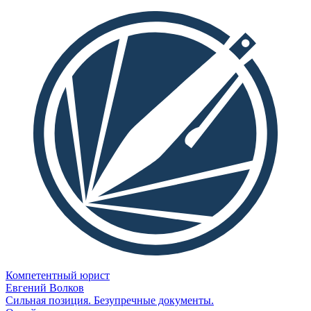
Компетентный юрист
Евгений Волков
Сильная позиция. Безупречные документы.