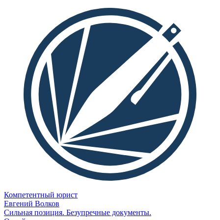
Компетентный юрист
Евгений Волков
Сильная позиция. Безупречные документы.