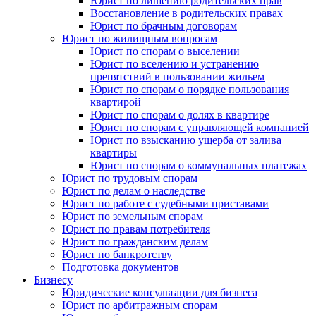
Юрист по лишению родительских прав
Восстановление в родительских правах
Юрист по брачным договорам
Юрист по жилищным вопросам
Юрист по спорам о выселении
Юрист по вселению и устранению
препятствий в пользовании жильем
Юрист по спорам о порядке пользования
квартирой
Юрист по спорам о долях в квартире
Юрист по спорам с управляющей компанией
Юрист по взысканию ущерба от залива
квартиры
Юрист по спорам о коммунальных платежах
Юрист по трудовым спорам
Юрист по делам о наследстве
Юрист по работе с судебными приставами
Юрист по земельным спорам
Юрист по правам потребителя
Юрист по гражданским делам
Юрист по банкротству
Подготовка документов
Бизнесу
Юридические консультации для бизнеса
Юрист по арбитражным спорам