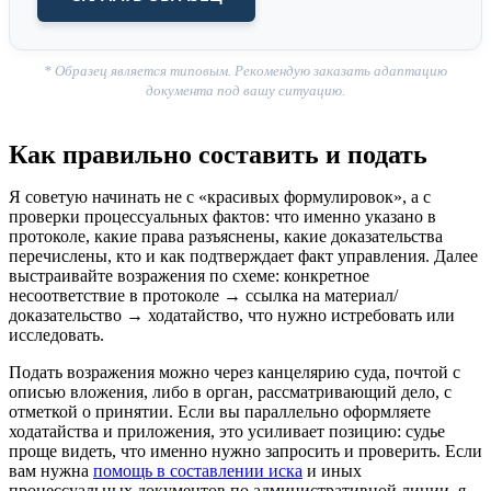
* Образец является типовым. Рекомендую заказать адаптацию
документа под вашу ситуацию.
Как правильно составить и подать
Я советую начинать не с «красивых формулировок», а с
проверки процессуальных фактов: что именно указано в
протоколе, какие права разъяснены, какие доказательства
перечислены, кто и как подтверждает факт управления. Далее
выстраивайте возражения по схеме: конкретное
несоответствие в протоколе → ссылка на материал/
доказательство → ходатайство, что нужно истребовать или
исследовать.
Подать возражения можно через канцелярию суда, почтой с
описью вложения, либо в орган, рассматривающий дело, с
отметкой о принятии. Если вы параллельно оформляете
ходатайства и приложения, это усиливает позицию: судье
проще видеть, что именно нужно запросить и проверить. Если
вам нужна
помощь в составлении иска
и иных
процессуальных документов по административной линии, я