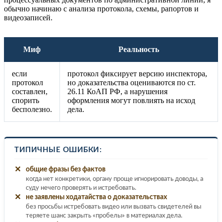
обычно начинаю с анализа протокола, схемы, рапортов и
видеозаписей.
Миф
Реальность
если
протокол фиксирует версию инспектора,
протокол
но доказательства оцениваются по ст.
составлен,
26.11 КоАП РФ, а нарушения
спорить
оформления могут повлиять на исход
бесполезно.
дела.
ТИПИЧНЫЕ ОШИБКИ:
✕
общие фразы без фактов
когда нет конкретики, органу проще игнорировать доводы, а
суду нечего проверять и истребовать.
✕
не заявлены ходатайства о доказательствах
без просьбы истребовать видео или вызвать свидетелей вы
теряете шанс закрыть «пробелы» в материалах дела.