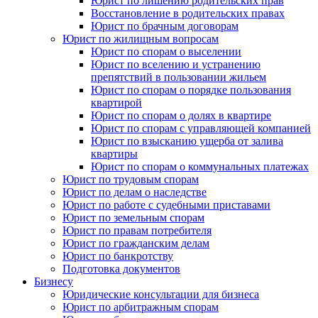
Юрист по лишению родительских прав
Восстановление в родительских правах
Юрист по брачным договорам
Юрист по жилищным вопросам
Юрист по спорам о выселении
Юрист по вселению и устранению
препятствий в пользовании жильем
Юрист по спорам о порядке пользования
квартирой
Юрист по спорам о долях в квартире
Юрист по спорам с управляющей компанией
Юрист по взысканию ущерба от залива
квартиры
Юрист по спорам о коммунальных платежах
Юрист по трудовым спорам
Юрист по делам о наследстве
Юрист по работе с судебными приставами
Юрист по земельным спорам
Юрист по правам потребителя
Юрист по гражданским делам
Юрист по банкротству
Подготовка документов
Бизнесу
Юридические консультации для бизнеса
Юрист по арбитражным спорам