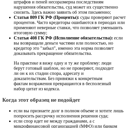
штрафов и пеней несоразмерна последствиям
нарушения обязательства, суд может их существенно
снизить. Здесь важно заявить об этом письменно;
Статья 809 ГК РФ (Проценты):
суды проверяют расчет
процентов. Часто кредиторы ошибаются в периодах или
применяют неверные ставки, что позволяет уменьшить
итоговую сумму;
Статья 408 ГК РФ (Исполнение обязательства):
если
вы возвращали деньги частями или полностью, но
кредитор это "забыл", именно эта норма позволяет
доказывать прекращение обязательства.
На практике я вижу одну и ту же проблему: люди
берут готовый шаблон, но не проверяют, подходит
ли он к их стадии спора, адресату и
доказательствам. Без привязки к конкретным
фактам возражения превращаются в бесполезный
набор цитат из кодекса.
Когда этот образец не подойдет
если вы признаете долг в полном объеме и хотите лишь
попросить рассрочку исполнения решения суда;
если спор идет не между гражданами, а с
микрофинансовой организацией (МФО) или банком