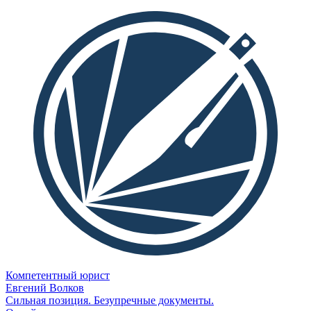
Компетентный юрист
Евгений Волков
Сильная позиция. Безупречные документы.