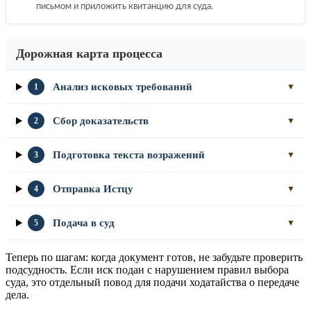
письмом и приложить квитанцию для суда.
Дорожная карта процесса
Анализ исковых требований
1
▼
Сбор доказательств
2
▼
Подготовка текста возражений
3
▼
Отправка Истцу
4
▼
Подача в суд
5
▼
Теперь по шагам: когда документ готов, не забудьте проверить
подсудность. Если иск подан с нарушением правил выбора
суда, это отдельный повод для подачи ходатайства о передаче
дела.