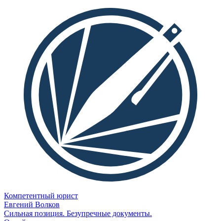
Компетентный юрист
Евгений Волков
Сильная позиция. Безупречные документы.