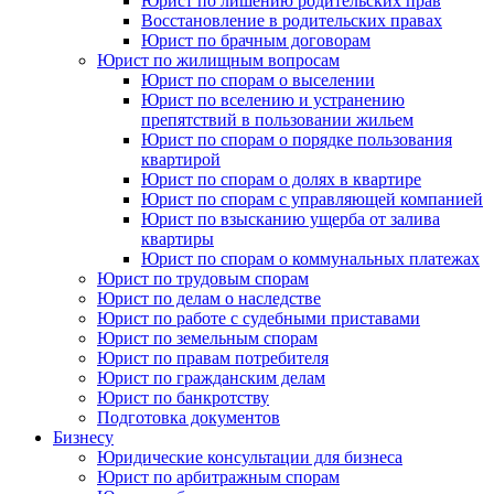
Юрист по лишению родительских прав
Восстановление в родительских правах
Юрист по брачным договорам
Юрист по жилищным вопросам
Юрист по спорам о выселении
Юрист по вселению и устранению
препятствий в пользовании жильем
Юрист по спорам о порядке пользования
квартирой
Юрист по спорам о долях в квартире
Юрист по спорам с управляющей компанией
Юрист по взысканию ущерба от залива
квартиры
Юрист по спорам о коммунальных платежах
Юрист по трудовым спорам
Юрист по делам о наследстве
Юрист по работе с судебными приставами
Юрист по земельным спорам
Юрист по правам потребителя
Юрист по гражданским делам
Юрист по банкротству
Подготовка документов
Бизнесу
Юридические консультации для бизнеса
Юрист по арбитражным спорам