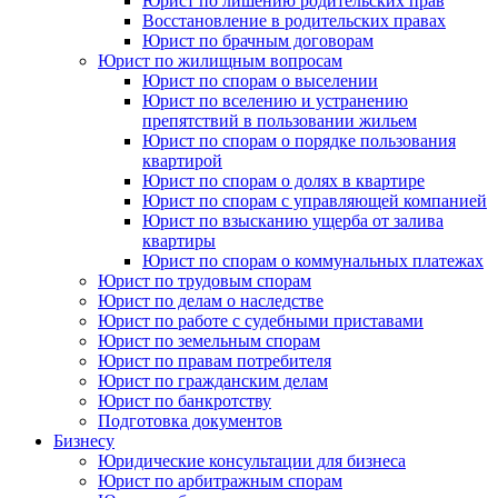
Юрист по лишению родительских прав
Восстановление в родительских правах
Юрист по брачным договорам
Юрист по жилищным вопросам
Юрист по спорам о выселении
Юрист по вселению и устранению
препятствий в пользовании жильем
Юрист по спорам о порядке пользования
квартирой
Юрист по спорам о долях в квартире
Юрист по спорам с управляющей компанией
Юрист по взысканию ущерба от залива
квартиры
Юрист по спорам о коммунальных платежах
Юрист по трудовым спорам
Юрист по делам о наследстве
Юрист по работе с судебными приставами
Юрист по земельным спорам
Юрист по правам потребителя
Юрист по гражданским делам
Юрист по банкротству
Подготовка документов
Бизнесу
Юридические консультации для бизнеса
Юрист по арбитражным спорам