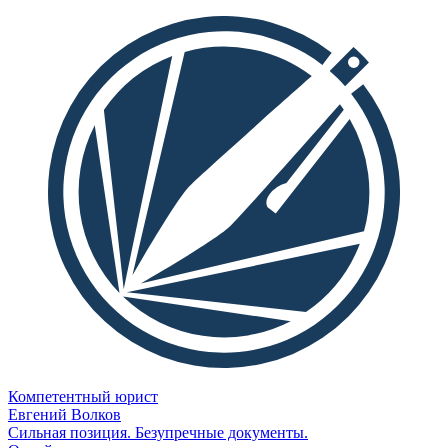
Компетентный юрист
Евгений Волков
Сильная позиция. Безупречные документы.