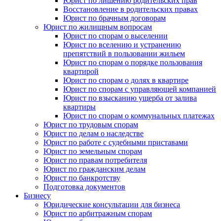
Юрист по лишению родительских прав
Восстановление в родительских правах
Юрист по брачным договорам
Юрист по жилищным вопросам
Юрист по спорам о выселении
Юрист по вселению и устранению
препятствий в пользовании жильем
Юрист по спорам о порядке пользования
квартирой
Юрист по спорам о долях в квартире
Юрист по спорам с управляющей компанией
Юрист по взысканию ущерба от залива
квартиры
Юрист по спорам о коммунальных платежах
Юрист по трудовым спорам
Юрист по делам о наследстве
Юрист по работе с судебными приставами
Юрист по земельным спорам
Юрист по правам потребителя
Юрист по гражданским делам
Юрист по банкротству
Подготовка документов
Бизнесу
Юридические консультации для бизнеса
Юрист по арбитражным спорам