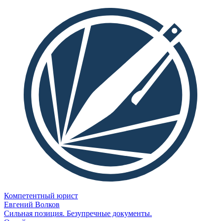
Компетентный юрист
Евгений Волков
Сильная позиция. Безупречные документы.