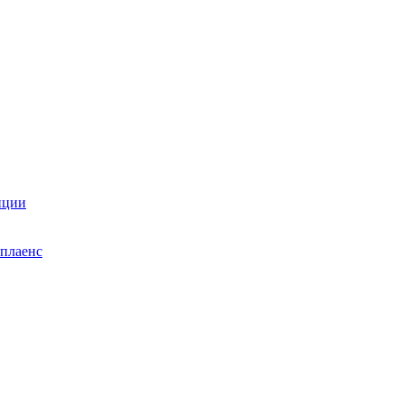
нции
плаенс