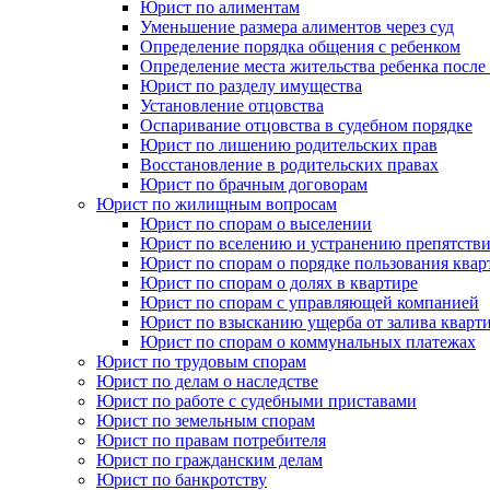
Юрист по алиментам
Уменьшение размера алиментов через суд
Определение порядка общения с ребенком
Определение места жительства ребенка после 
Юрист по разделу имущества
Установление отцовства
Оспаривание отцовства в судебном порядке
Юрист по лишению родительских прав
Восстановление в родительских правах
Юрист по брачным договорам
Юрист по жилищным вопросам
Юрист по спорам о выселении
Юрист по вселению и устранению препятстви
Юрист по спорам о порядке пользования квар
Юрист по спорам о долях в квартире
Юрист по спорам с управляющей компанией
Юрист по взысканию ущерба от залива кварт
Юрист по спорам о коммунальных платежах
Юрист по трудовым спорам
Юрист по делам о наследстве
Юрист по работе с судебными приставами
Юрист по земельным спорам
Юрист по правам потребителя
Юрист по гражданским делам
Юрист по банкротству