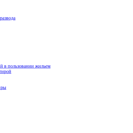
развода
й в пользовании жильем
тирой
иры