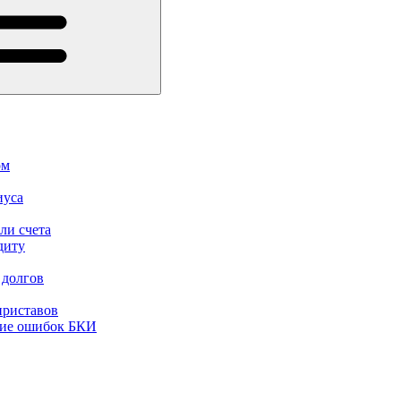
ом
иуса
ли счета
диту
 долгов
приставов
ние ошибок БКИ