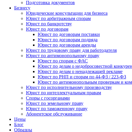
Подготовка документов
Бизнесу
Юридические консультации для бизнеса
Юрист по арбитражным спорам
Юрист по банкротству
Юрист по договорам
Юрист по договорам поставки
Юрист по договорам подряда
Юрист по договорам аренды
Юрист по трудовому праву для работодателя
Юрист по антимонопольному праву
Юрист по спорам с ФАС
Юрист по делам о недобросовестной конкуре
Юрист по делам о ненадлежащей рекламе
Юрист по РНП и спорам по 44-ФЗ / 223-ФЗ
Юрист по антимонопольным проверкам и ком
Юрист по исполнительному производству
Юрист по интеллектуальным правам
Споры с госорганами
Юрист по земельному праву
Юрист по таможенному праву
Абонентское обслуживание
Цены
Блог
Образцы