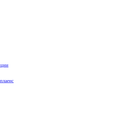
нции
плаенс