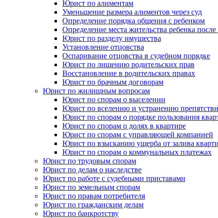
Юрист по алиментам
Уменьшение размера алиментов через суд
Определение порядка общения с ребенком
Определение места жительства ребенка после 
Юрист по разделу имущества
Установление отцовства
Оспаривание отцовства в судебном порядке
Юрист по лишению родительских прав
Восстановление в родительских правах
Юрист по брачным договорам
Юрист по жилищным вопросам
Юрист по спорам о выселении
Юрист по вселению и устранению препятстви
Юрист по спорам о порядке пользования квар
Юрист по спорам о долях в квартире
Юрист по спорам с управляющей компанией
Юрист по взысканию ущерба от залива кварт
Юрист по спорам о коммунальных платежах
Юрист по трудовым спорам
Юрист по делам о наследстве
Юрист по работе с судебными приставами
Юрист по земельным спорам
Юрист по правам потребителя
Юрист по гражданским делам
Юрист по банкротству