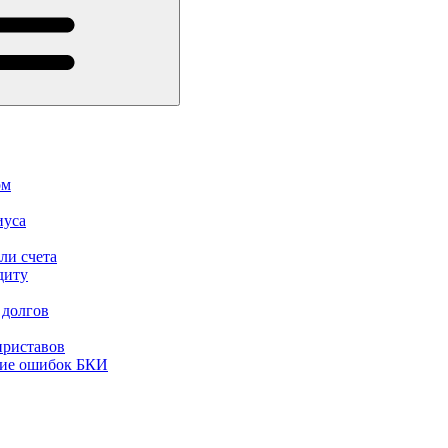
ом
иуса
ли счета
диту
 долгов
приставов
ние ошибок БКИ