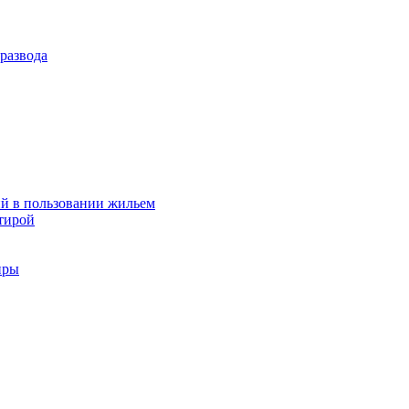
развода
й в пользовании жильем
тирой
иры