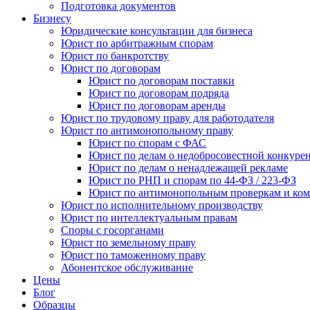
Подготовка документов
Бизнесу
Юридические консультации для бизнеса
Юрист по арбитражным спорам
Юрист по банкротству
Юрист по договорам
Юрист по договорам поставки
Юрист по договорам подряда
Юрист по договорам аренды
Юрист по трудовому праву для работодателя
Юрист по антимонопольному праву
Юрист по спорам с ФАС
Юрист по делам о недобросовестной конкуре
Юрист по делам о ненадлежащей рекламе
Юрист по РНП и спорам по 44-ФЗ / 223-ФЗ
Юрист по антимонопольным проверкам и ком
Юрист по исполнительному производству
Юрист по интеллектуальным правам
Споры с госорганами
Юрист по земельному праву
Юрист по таможенному праву
Абонентское обслуживание
Цены
Блог
Образцы