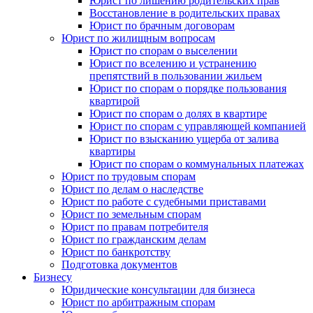
Юрист по лишению родительских прав
Восстановление в родительских правах
Юрист по брачным договорам
Юрист по жилищным вопросам
Юрист по спорам о выселении
Юрист по вселению и устранению
препятствий в пользовании жильем
Юрист по спорам о порядке пользования
квартирой
Юрист по спорам о долях в квартире
Юрист по спорам с управляющей компанией
Юрист по взысканию ущерба от залива
квартиры
Юрист по спорам о коммунальных платежах
Юрист по трудовым спорам
Юрист по делам о наследстве
Юрист по работе с судебными приставами
Юрист по земельным спорам
Юрист по правам потребителя
Юрист по гражданским делам
Юрист по банкротству
Подготовка документов
Бизнесу
Юридические консультации для бизнеса
Юрист по арбитражным спорам