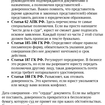
руководителей подтверждаются документами о
назначении, а полномочия представителей -
доверенностью. Важно помнить, что представитель
(кроме адвокатов и законных представителей) обязан
представить диплом о юридическом образовании.
Статья 62 АПК РФ.
Здесь перечислены те самые
специальные полномочия. Если вы просто напишете
"вести дела в суде", юрист не сможет даже подписать
исковое заявление. Каждый пункт из части 2 этой статьи
должен быть прописан в тексте буквально.
Статьи 185-186 ГК РФ.
Определяют общие правила:
письменную форму, обязательность указания даты
совершения (без нее документ ничтожен) и срок
действия.
Статья 187 ГК РФ.
Регулирует передоверие. В бизнесе
это редкость, но если вы разрешаете юристу передать
полномочия другому лицу, такая доверенность почти
всегда требует нотариального удостоверения.
Статья 188 ГК РФ.
Разъясняет, как отозвать
доверенность. Это критично, если юрист увольняется
или между вами возник конфликт.
Дата совершения - это "сердце" документа. Если вы забудете
ее поставить, доверенность превратится в бесполезную
бумагу, которую суд не примет ни при каких обстоятельствах.