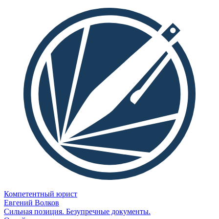
Компетентный юрист
Евгений Волков
Сильная позиция. Безупречные документы.