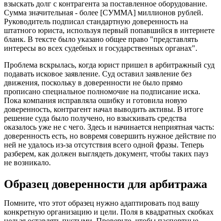
взыскать долг с контрагента за поставленное оборудование.
Сумма значительная - более [СУММА] миллионов рублей.
Руководитель подписал стандартную доверенность на
штатного юриста, используя первый попавшийся в интернете
бланк. В тексте было указано общее право "представлять
интересы во всех судебных и государственных органах".
Проблема вскрылась, когда юрист пришел в арбитражный суд
подавать исковое заявление. Суд оставил заявление без
движения, поскольку в доверенности не было прямо
прописано специальное полномочие на подписание иска.
Пока компания исправляла ошибку и готовила новую
доверенность, контрагент начал выводить активы. В итоге
решение суда было получено, но взыскивать средства
оказалось уже не с чего. Здесь и начинается неприятная часть:
доверенность есть, но вовремя совершить нужное действие по
ней не удалось из-за отсутствия всего одной фразы. Теперь
разберем, как должен выглядеть документ, чтобы таких пауз
не возникало.
Образец доверенности для арбитража
Помните, что этот образец нужно адаптировать под вашу
конкретную организацию и цели. Поля в квадратных скобках
нельзя оставлять пустыми. Проверьте, чтобы паспортные