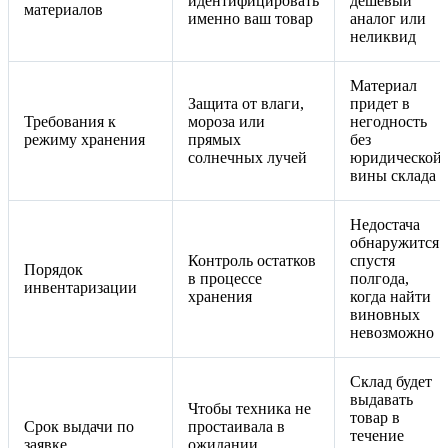
идентифицировать
дешевый
материалов
именно ваш товар
аналог или
неликвид
Материал
Защита от влаги,
придет в
Требования к
мороза или
негодность
режиму хранения
прямых
без
солнечных лучей
юридической
вины склада
Недостача
обнаружится
Контроль остатков
спустя
Порядок
в процессе
полгода,
инвентаризации
хранения
когда найти
виновных
невозможно
Склад будет
выдавать
Чтобы техника не
товар в
Срок выдачи по
простаивала в
течение
заявке
ожидании