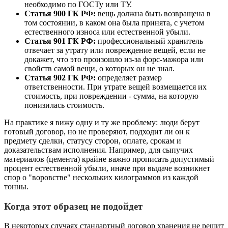
необходимо по ГОСТу или ТУ.
Статья 900 ГК РФ:
вещь должна быть возвращена в
том состоянии, в каком она была принята, с учетом
естественного износа или естественной убыли.
Статья 901 ГК РФ:
профессиональный хранитель
отвечает за утрату или повреждение вещей, если не
докажет, что это произошло из-за форс-мажора или
свойств самой вещи, о которых он не знал.
Статья 902 ГК РФ:
определяет размер
ответственности. При утрате вещей возмещается их
стоимость, при повреждении - сумма, на которую
понизилась стоимость.
На практике я вижу одну и ту же проблему: люди берут
готовый договор, но не проверяют, подходит ли он к
предмету сделки, статусу сторон, оплате, срокам и
доказательствам исполнения. Например, для сыпучих
материалов (цемента) крайне важно прописать допустимый
процент естественной убыли, иначе при выдаче возникнет
спор о "воровстве" нескольких килограммов из каждой
тонны.
Когда этот образец не подойдет
В некоторых случаях стандартный договор хранения не решит