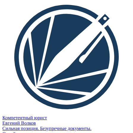
Компетентный юрист
Евгений Волков
Сильная позиция. Безупречные документы.