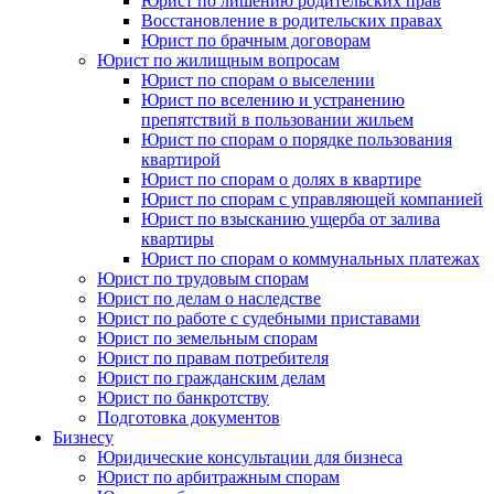
Юрист по лишению родительских прав
Восстановление в родительских правах
Юрист по брачным договорам
Юрист по жилищным вопросам
Юрист по спорам о выселении
Юрист по вселению и устранению
препятствий в пользовании жильем
Юрист по спорам о порядке пользования
квартирой
Юрист по спорам о долях в квартире
Юрист по спорам с управляющей компанией
Юрист по взысканию ущерба от залива
квартиры
Юрист по спорам о коммунальных платежах
Юрист по трудовым спорам
Юрист по делам о наследстве
Юрист по работе с судебными приставами
Юрист по земельным спорам
Юрист по правам потребителя
Юрист по гражданским делам
Юрист по банкротству
Подготовка документов
Бизнесу
Юридические консультации для бизнеса
Юрист по арбитражным спорам