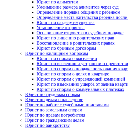
Юрист по алиментам
Уменьшение размера алиментов через суд
Определение порядка общения с ребенком
Определение места жительства ребенка после 
Юрист по разделу имущества
Установление отцовства
Оспаривание отцовства в судебном порядке
Юрист по лишению родительских прав
Восстановление в родительских правах
Юрист по брачным договорам
Юрист по жилищным вопросам
Юрист по спорам о выселении
Юрист по вселению и устранению препятстви
Юрист по спорам о порядке пользования квар
Юрист по спорам о долях в квартире
Юрист по спорам с управляющей компанией
Юрист по взысканию ущерба от залива кварт
Юрист по спорам о коммунальных платежах
Юрист по трудовым спорам
Юрист по делам о наследстве
Юрист по работе с судебными приставами
Юрист по земельным спорам
Юрист по правам потребителя
Юрист по гражданским делам
Юрист по банкротству