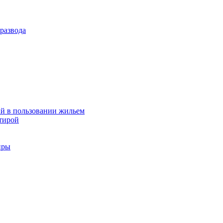
развода
й в пользовании жильем
тирой
иры