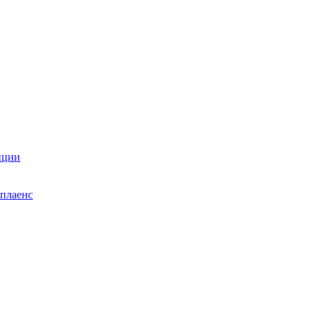
нции
плаенс