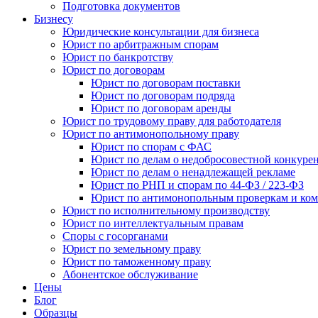
Подготовка документов
Бизнесу
Юридические консультации для бизнеса
Юрист по арбитражным спорам
Юрист по банкротству
Юрист по договорам
Юрист по договорам поставки
Юрист по договорам подряда
Юрист по договорам аренды
Юрист по трудовому праву для работодателя
Юрист по антимонопольному праву
Юрист по спорам с ФАС
Юрист по делам о недобросовестной конкуре
Юрист по делам о ненадлежащей рекламе
Юрист по РНП и спорам по 44-ФЗ / 223-ФЗ
Юрист по антимонопольным проверкам и ком
Юрист по исполнительному производству
Юрист по интеллектуальным правам
Споры с госорганами
Юрист по земельному праву
Юрист по таможенному праву
Абонентское обслуживание
Цены
Блог
Образцы