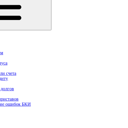
ом
иуса
ли счета
диту
 долгов
приставов
ние ошибок БКИ