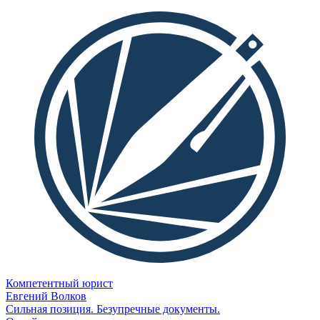
Компетентный юрист
Евгений Волков
Сильная позиция. Безупречные документы.