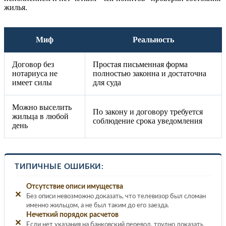
жилья.
Миф
Реальность
Договор без
Простая письменная форма
нотариуса не
полностью законна и достаточна
имеет силы
для суда
Можно выселить
По закону и договору требуется
жильца в любой
соблюдение срока уведомления
день
ТИПИЧНЫЕ ОШИБКИ:
Отсутствие описи имущества
✕
Без описи невозможно доказать, что телевизор был сломан
именно жильцом, а не был таким до его заезда.
Нечеткий порядок расчетов
✕
Если нет указания на банковский перевод, трудно доказать