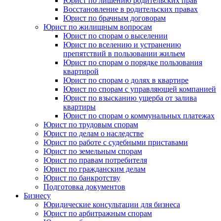
Юрист по лишению родительских прав
Восстановление в родительских правах
Юрист по брачным договорам
Юрист по жилищным вопросам
Юрист по спорам о выселении
Юрист по вселению и устранению
препятствий в пользовании жильем
Юрист по спорам о порядке пользования
квартирой
Юрист по спорам о долях в квартире
Юрист по спорам с управляющей компанией
Юрист по взысканию ущерба от залива
квартиры
Юрист по спорам о коммунальных платежах
Юрист по трудовым спорам
Юрист по делам о наследстве
Юрист по работе с судебными приставами
Юрист по земельным спорам
Юрист по правам потребителя
Юрист по гражданским делам
Юрист по банкротству
Подготовка документов
Бизнесу
Юридические консультации для бизнеса
Юрист по арбитражным спорам