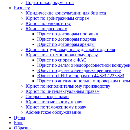
Подготовка документов
Бизнесу
Юридические консультации для бизнеса
Юрист по арбитражным спорам
Юрист по банкротству
Юрист по договорам
Юрист по договорам поставки
Юрист по договорам подряда
Юрист по договорам аренды
Юрист по трудовому праву для работодателя
Юрист по антимонопольному праву
Юрист по спорам с ФАС
Юрист по делам о недобросовестной конкуре
Юрист по делам о ненадлежащей рекламе
Юрист по РНП и спорам по 44-ФЗ / 223-ФЗ
Юрист по антимонопольным проверкам и ком
Юрист по исполнительному производству
Юрист по интеллектуальным правам
Споры с госорганами
Юрист по земельному праву
Юрист по таможенному праву
Абонентское обслуживание
Цены
Блог
Образцы