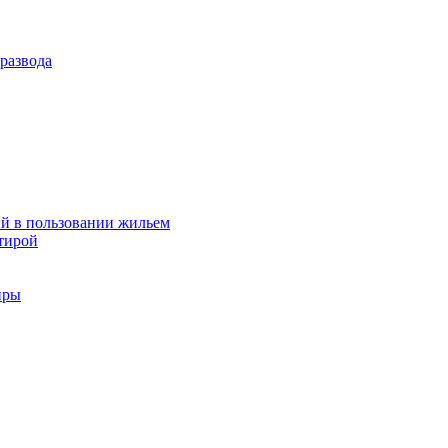
развода
й в пользовании жильем
тирой
иры