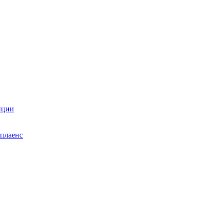
нции
плаенс