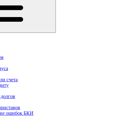
ом
иуса
ли счета
диту
 долгов
приставов
ние ошибок БКИ