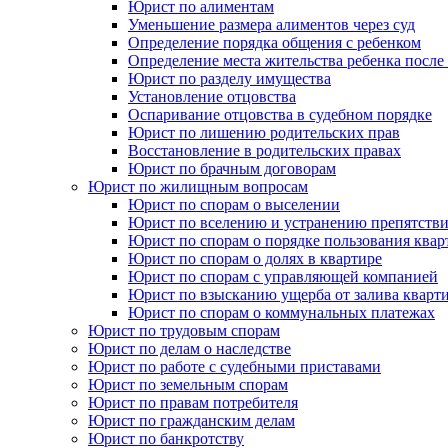
Юрист по алиментам
Уменьшение размера алиментов через суд
Определение порядка общения с ребенком
Определение места жительства ребенка после 
Юрист по разделу имущества
Установление отцовства
Оспаривание отцовства в судебном порядке
Юрист по лишению родительских прав
Восстановление в родительских правах
Юрист по брачным договорам
Юрист по жилищным вопросам
Юрист по спорам о выселении
Юрист по вселению и устранению препятстви
Юрист по спорам о порядке пользования квар
Юрист по спорам о долях в квартире
Юрист по спорам с управляющей компанией
Юрист по взысканию ущерба от залива кварт
Юрист по спорам о коммунальных платежах
Юрист по трудовым спорам
Юрист по делам о наследстве
Юрист по работе с судебными приставами
Юрист по земельным спорам
Юрист по правам потребителя
Юрист по гражданским делам
Юрист по банкротству