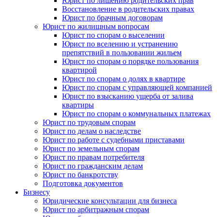
Юрист по лишению родительских прав
Восстановление в родительских правах
Юрист по брачным договорам
Юрист по жилищным вопросам
Юрист по спорам о выселении
Юрист по вселению и устранению
препятствий в пользовании жильем
Юрист по спорам о порядке пользования
квартирой
Юрист по спорам о долях в квартире
Юрист по спорам с управляющей компанией
Юрист по взысканию ущерба от залива
квартиры
Юрист по спорам о коммунальных платежах
Юрист по трудовым спорам
Юрист по делам о наследстве
Юрист по работе с судебными приставами
Юрист по земельным спорам
Юрист по правам потребителя
Юрист по гражданским делам
Юрист по банкротству
Подготовка документов
Бизнесу
Юридические консультации для бизнеса
Юрист по арбитражным спорам