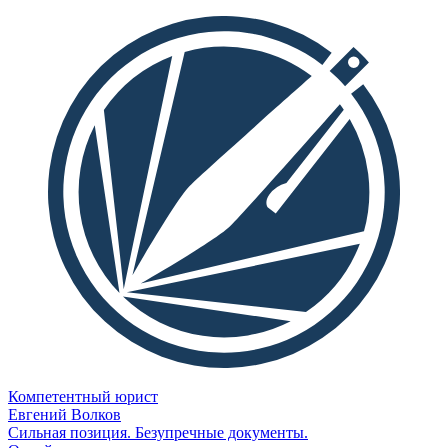
Компетентный юрист
Евгений Волков
Сильная позиция. Безупречные документы.