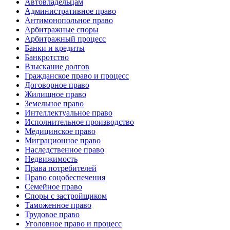
Автовладельцам
Административное право
Антимонопольное право
Арбитражные споры
Арбитражный процесс
Банки и кредиты
Банкротство
Взыскание долгов
Гражданское право и процесс
Договорное право
Жилищное право
Земельное право
Интеллектуальное право
Исполнительное производство
Медицинское право
Миграционное право
Наследственное право
Недвижимость
Права потребителей
Право соцобеспечения
Семейное право
Споры с застройщиком
Таможенное право
Трудовое право
Уголовное право и процесс