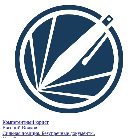
Компетентный юрист
Евгений Волков
Сильная позиция. Безупречные документы.