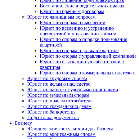
Юрист по лишению родительских прав
Восстановление в родительских правах
Юрист по брачным договорам
Юрист по жилищным вопросам
Юрист по спорам о выселении
Юрист по вселению и устранению
препятствий в пользовании жильем
Юрист по спорам о порядке пользования
квартирой
Юрист по спорам о долях в квартире
Юрист по спорам с управляющей компанией
Юрист по взысканию ущерба от залива
квартиры
Юрист по спорам о коммунальных платежах
Юрист по трудовым спорам
Юрист по делам о наследстве
Юрист по работе с судебными приставами
Юрист по земельным спорам
Юрист по правам потребителя
Юрист по гражданским делам
Юрист по банкротству
Подготовка документов
Бизнесу
Юридические консультации для бизнеса
Юрист по арбитражным спорам