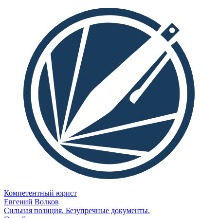
Компетентный юрист
Евгений Волков
Сильная позиция. Безупречные документы.