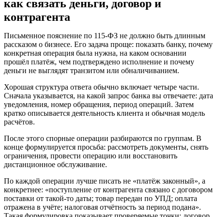
как связать деньги, договор и
контрагента
Письменное пояснение по 115-ФЗ не должно быть длинным
рассказом о бизнесе. Его задача проще: показать банку, почему
конкретная операция была нужна, на каком основании
прошёл платёж, чем подтверждено исполнение и почему
деньги не выглядят транзитом или обналичиванием.
Хорошая структура ответа обычно включает четыре части.
Сначала указывается, на какой запрос банка вы отвечаете: дата
уведомления, номер обращения, период операций. Затем
кратко описывается деятельность клиента и обычная модель
расчётов.
После этого спорные операции разбираются по группам. В
конце формулируется просьба: рассмотреть документы, снять
ограничения, провести операцию или восстановить
дистанционное обслуживание.
По каждой операции лучше писать не «платёж законный», а
конкретнее: «поступление от контрагента связано с договором
поставки от такой-то даты; товар передан по УПД; оплата
отражена в учёте; налоговая отчётность за период подана».
Такая формулировка показывает проверяемые точки: договор,