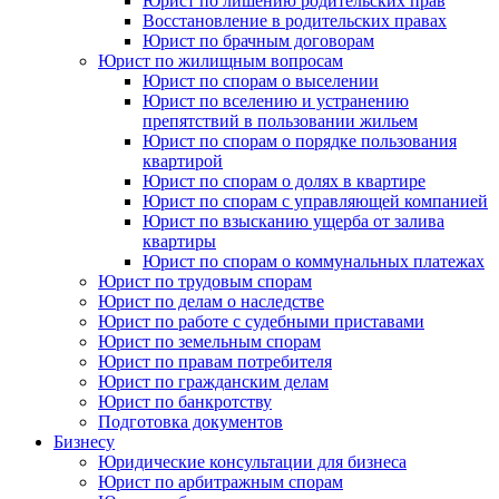
Юрист по лишению родительских прав
Восстановление в родительских правах
Юрист по брачным договорам
Юрист по жилищным вопросам
Юрист по спорам о выселении
Юрист по вселению и устранению
препятствий в пользовании жильем
Юрист по спорам о порядке пользования
квартирой
Юрист по спорам о долях в квартире
Юрист по спорам с управляющей компанией
Юрист по взысканию ущерба от залива
квартиры
Юрист по спорам о коммунальных платежах
Юрист по трудовым спорам
Юрист по делам о наследстве
Юрист по работе с судебными приставами
Юрист по земельным спорам
Юрист по правам потребителя
Юрист по гражданским делам
Юрист по банкротству
Подготовка документов
Бизнесу
Юридические консультации для бизнеса
Юрист по арбитражным спорам