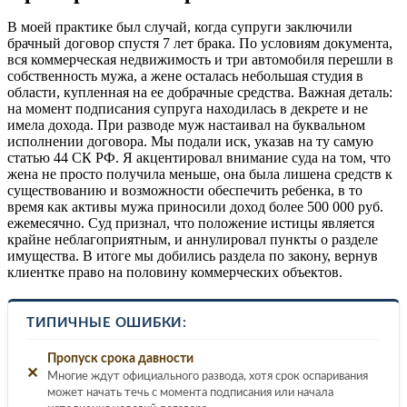
В моей практике был случай, когда супруги заключили
брачный договор спустя 7 лет брака. По условиям документа,
вся коммерческая недвижимость и три автомобиля перешли в
собственность мужа, а жене осталась небольшая студия в
области, купленная на ее добрачные средства. Важная деталь:
на момент подписания супруга находилась в декрете и не
имела дохода. При разводе муж настаивал на буквальном
исполнении договора. Мы подали иск, указав на ту самую
статью 44 СК РФ. Я акцентировал внимание суда на том, что
жена не просто получила меньше, она была лишена средств к
существованию и возможности обеспечить ребенка, в то
время как активы мужа приносили доход более 500 000 руб.
ежемесячно. Суд признал, что положение истицы является
крайне неблагоприятным, и аннулировал пункты о разделе
имущества. В итоге мы добились раздела по закону, вернув
клиентке право на половину коммерческих объектов.
ТИПИЧНЫЕ ОШИБКИ:
Пропуск срока давности
✕
Многие ждут официального развода, хотя срок оспаривания
может начать течь с момента подписания или начала