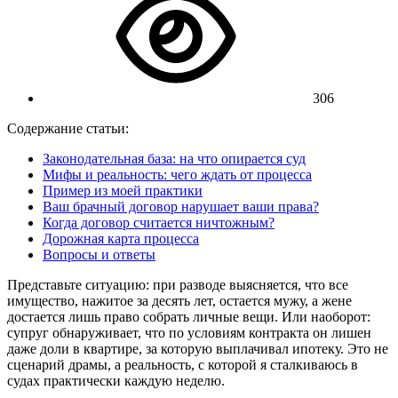
306
Содержание статьи:
Законодательная база: на что опирается суд
Мифы и реальность: чего ждать от процесса
Пример из моей практики
Ваш брачный договор нарушает ваши права?
Когда договор считается ничтожным?
Дорожная карта процесса
Вопросы и ответы
Представьте ситуацию: при разводе выясняется, что все
имущество, нажитое за десять лет, остается мужу, а жене
достается лишь право собрать личные вещи. Или наоборот:
супруг обнаруживает, что по условиям контракта он лишен
даже доли в квартире, за которую выплачивал ипотеку. Это не
сценарий драмы, а реальность, с которой я сталкиваюсь в
судах практически каждую неделю.