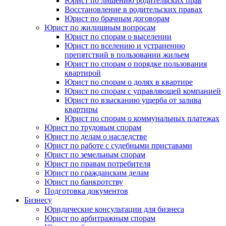
Юрист по лишению родительских прав
Восстановление в родительских правах
Юрист по брачным договорам
Юрист по жилищным вопросам
Юрист по спорам о выселении
Юрист по вселению и устранению
препятствий в пользовании жильем
Юрист по спорам о порядке пользования
квартирой
Юрист по спорам о долях в квартире
Юрист по спорам с управляющей компанией
Юрист по взысканию ущерба от залива
квартиры
Юрист по спорам о коммунальных платежах
Юрист по трудовым спорам
Юрист по делам о наследстве
Юрист по работе с судебными приставами
Юрист по земельным спорам
Юрист по правам потребителя
Юрист по гражданским делам
Юрист по банкротству
Подготовка документов
Бизнесу
Юридические консультации для бизнеса
Юрист по арбитражным спорам