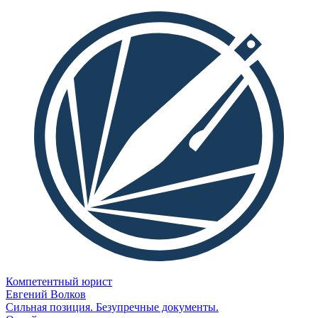
Компетентный юрист
Евгений Волков
Сильная позиция. Безупречные документы.