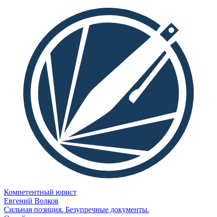
Компетентный юрист
Евгений Волков
Сильная позиция. Безупречные документы.