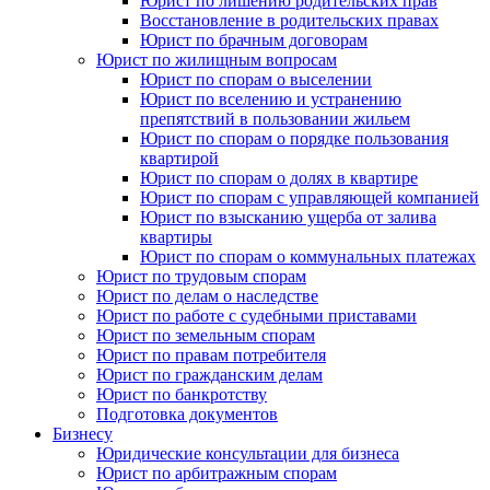
Юрист по лишению родительских прав
Восстановление в родительских правах
Юрист по брачным договорам
Юрист по жилищным вопросам
Юрист по спорам о выселении
Юрист по вселению и устранению
препятствий в пользовании жильем
Юрист по спорам о порядке пользования
квартирой
Юрист по спорам о долях в квартире
Юрист по спорам с управляющей компанией
Юрист по взысканию ущерба от залива
квартиры
Юрист по спорам о коммунальных платежах
Юрист по трудовым спорам
Юрист по делам о наследстве
Юрист по работе с судебными приставами
Юрист по земельным спорам
Юрист по правам потребителя
Юрист по гражданским делам
Юрист по банкротству
Подготовка документов
Бизнесу
Юридические консультации для бизнеса
Юрист по арбитражным спорам