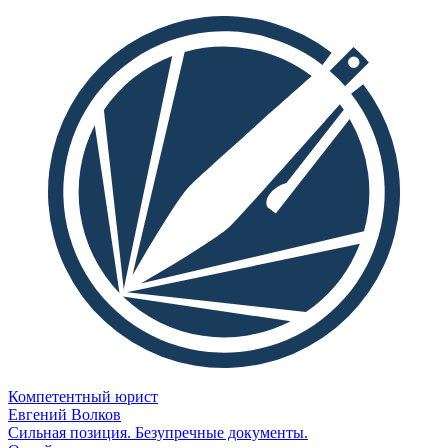
Компетентный юрист
Евгений Волков
Сильная позиция. Безупречные документы.