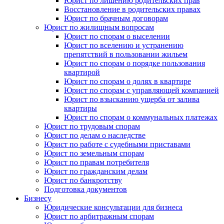
Юрист по лишению родительских прав
Восстановление в родительских правах
Юрист по брачным договорам
Юрист по жилищным вопросам
Юрист по спорам о выселении
Юрист по вселению и устранению
препятствий в пользовании жильем
Юрист по спорам о порядке пользования
квартирой
Юрист по спорам о долях в квартире
Юрист по спорам с управляющей компанией
Юрист по взысканию ущерба от залива
квартиры
Юрист по спорам о коммунальных платежах
Юрист по трудовым спорам
Юрист по делам о наследстве
Юрист по работе с судебными приставами
Юрист по земельным спорам
Юрист по правам потребителя
Юрист по гражданским делам
Юрист по банкротству
Подготовка документов
Бизнесу
Юридические консультации для бизнеса
Юрист по арбитражным спорам