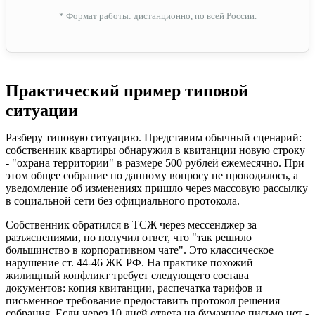
* Формат работы: дистанционно, по всей России.
Практический пример типовой
ситуации
Разберу типовую ситуацию. Представим обычный сценарий:
собственник квартиры обнаружил в квитанции новую строку
- "охрана территории" в размере 500 рублей ежемесячно. При
этом общее собрание по данному вопросу не проводилось, а
уведомление об изменениях пришло через массовую рассылку
в социальной сети без официального протокола.
Собственник обратился в ТСЖ через мессенджер за
разъяснениями, но получил ответ, что "так решило
большинство в корпоративном чате". Это классическое
нарушение ст. 44-46 ЖК РФ. На практике похожий
жилищный конфликт требует следующего состава
документов: копия квитанции, распечатка тарифов и
письменное требование предоставить протокол решения
собрания. Если через 10 дней ответа на бумажное письмо нет -