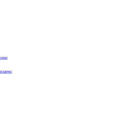
нции
плаенс