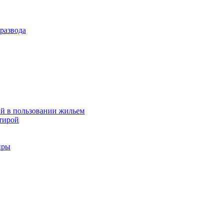
развода
й в пользовании жильем
тирой
иры