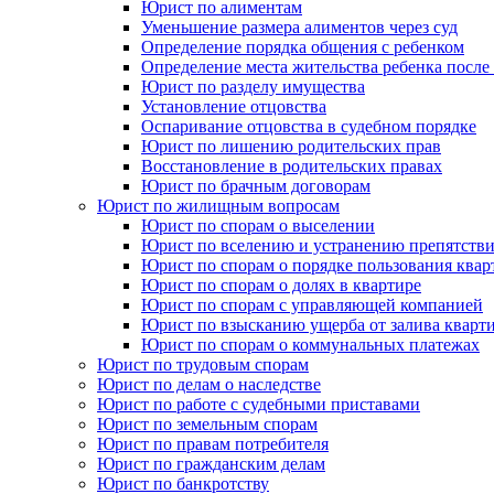
Юрист по алиментам
Уменьшение размера алиментов через суд
Определение порядка общения с ребенком
Определение места жительства ребенка после 
Юрист по разделу имущества
Установление отцовства
Оспаривание отцовства в судебном порядке
Юрист по лишению родительских прав
Восстановление в родительских правах
Юрист по брачным договорам
Юрист по жилищным вопросам
Юрист по спорам о выселении
Юрист по вселению и устранению препятстви
Юрист по спорам о порядке пользования квар
Юрист по спорам о долях в квартире
Юрист по спорам с управляющей компанией
Юрист по взысканию ущерба от залива кварт
Юрист по спорам о коммунальных платежах
Юрист по трудовым спорам
Юрист по делам о наследстве
Юрист по работе с судебными приставами
Юрист по земельным спорам
Юрист по правам потребителя
Юрист по гражданским делам
Юрист по банкротству