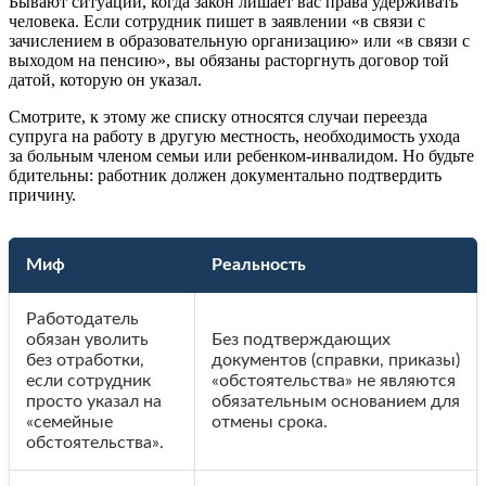
Бывают ситуации, когда закон лишает вас права удерживать
человека. Если сотрудник пишет в заявлении «в связи с
зачислением в образовательную организацию» или «в связи с
выходом на пенсию», вы обязаны расторгнуть договор той
датой, которую он указал.
Смотрите, к этому же списку относятся случаи переезда
супруга на работу в другую местность, необходимость ухода
за больным членом семьи или ребенком-инвалидом. Но будьте
бдительны: работник должен документально подтвердить
причину.
Миф
Реальность
Работодатель
обязан уволить
Без подтверждающих
без отработки,
документов (справки, приказы)
если сотрудник
«обстоятельства» не являются
просто указал на
обязательным основанием для
«семейные
отмены срока.
обстоятельства».