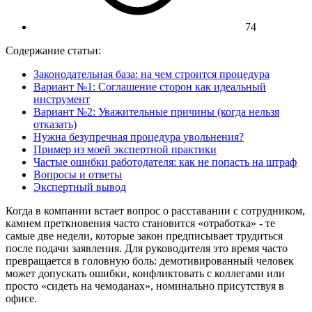
74
Содержание статьи:
Законодательная база: на чем строится процедура
Вариант №1: Соглашение сторон как идеальный
инструмент
Вариант №2: Уважительные причины (когда нельзя
отказать)
Нужна безупречная процедура увольнения?
Пример из моей экспертной практики
Частые ошибки работодателя: как не попасть на штраф
Вопросы и ответы
Экспертный вывод
Когда в компании встает вопрос о расставании с сотрудником,
камнем преткновения часто становится «отработка» - те
самые две недели, которые закон предписывает трудиться
после подачи заявления. Для руководителя это время часто
превращается в головную боль: демотивированный человек
может допускать ошибки, конфликтовать с коллегами или
просто «сидеть на чемоданах», номинально присутствуя в
офисе.