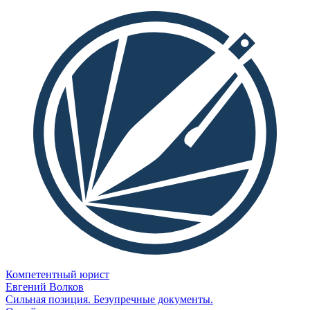
Компетентный юрист
Евгений Волков
Сильная позиция. Безупречные документы.