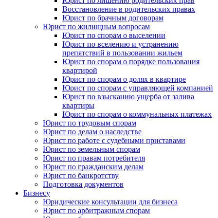
Юрист по лишению родительских прав
Восстановление в родительских правах
Юрист по брачным договорам
Юрист по жилищным вопросам
Юрист по спорам о выселении
Юрист по вселению и устранению
препятствий в пользовании жильем
Юрист по спорам о порядке пользования
квартирой
Юрист по спорам о долях в квартире
Юрист по спорам с управляющей компанией
Юрист по взысканию ущерба от залива
квартиры
Юрист по спорам о коммунальных платежах
Юрист по трудовым спорам
Юрист по делам о наследстве
Юрист по работе с судебными приставами
Юрист по земельным спорам
Юрист по правам потребителя
Юрист по гражданским делам
Юрист по банкротству
Подготовка документов
Бизнесу
Юридические консультации для бизнеса
Юрист по арбитражным спорам