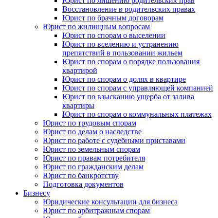
Юрист по лишению родительских прав
Восстановление в родительских правах
Юрист по брачным договорам
Юрист по жилищным вопросам
Юрист по спорам о выселении
Юрист по вселению и устранению
препятствий в пользовании жильем
Юрист по спорам о порядке пользования
квартирой
Юрист по спорам о долях в квартире
Юрист по спорам с управляющей компанией
Юрист по взысканию ущерба от залива
квартиры
Юрист по спорам о коммунальных платежах
Юрист по трудовым спорам
Юрист по делам о наследстве
Юрист по работе с судебными приставами
Юрист по земельным спорам
Юрист по правам потребителя
Юрист по гражданским делам
Юрист по банкротству
Подготовка документов
Бизнесу
Юридические консультации для бизнеса
Юрист по арбитражным спорам