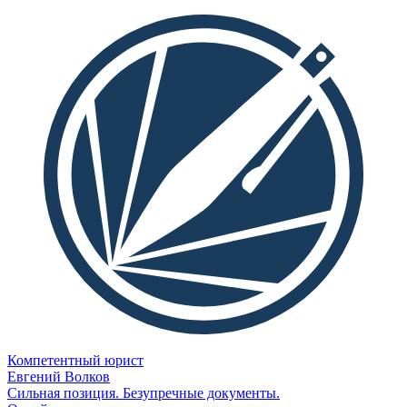
Компетентный юрист
Евгений Волков
Сильная позиция. Безупречные документы.