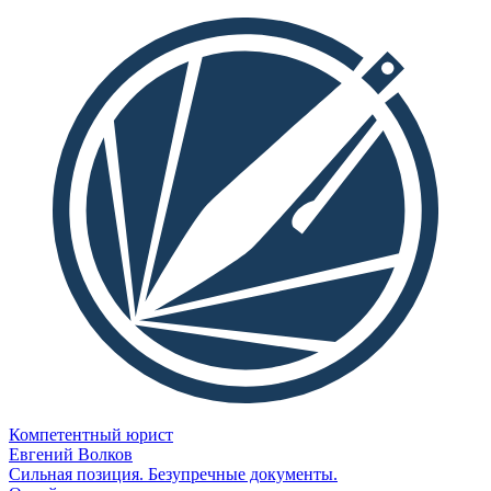
Компетентный юрист
Евгений Волков
Сильная позиция. Безупречные документы.