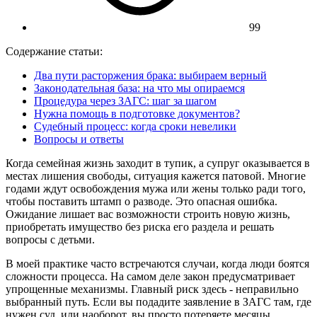
99
Содержание статьи:
Два пути расторжения брака: выбираем верный
Законодательная база: на что мы опираемся
Процедура через ЗАГС: шаг за шагом
Нужна помощь в подготовке документов?
Судебный процесс: когда сроки невелики
Вопросы и ответы
Когда семейная жизнь заходит в тупик, а супруг оказывается в
местах лишения свободы, ситуация кажется патовой. Многие
годами ждут освобождения мужа или жены только ради того,
чтобы поставить штамп о разводе. Это опасная ошибка.
Ожидание лишает вас возможности строить новую жизнь,
приобретать имущество без риска его раздела и решать
вопросы с детьми.
В моей практике часто встречаются случаи, когда люди боятся
сложности процесса. На самом деле закон предусматривает
упрощенные механизмы. Главный риск здесь - неправильно
выбранный путь. Если вы подадите заявление в ЗАГС там, где
нужен суд, или наоборот, вы просто потеряете месяцы