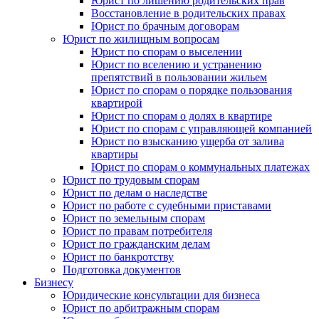
Юрист по лишению родительских прав
Восстановление в родительских правах
Юрист по брачным договорам
Юрист по жилищным вопросам
Юрист по спорам о выселении
Юрист по вселению и устранению
препятствий в пользовании жильем
Юрист по спорам о порядке пользования
квартирой
Юрист по спорам о долях в квартире
Юрист по спорам с управляющей компанией
Юрист по взысканию ущерба от залива
квартиры
Юрист по спорам о коммунальных платежах
Юрист по трудовым спорам
Юрист по делам о наследстве
Юрист по работе с судебными приставами
Юрист по земельным спорам
Юрист по правам потребителя
Юрист по гражданским делам
Юрист по банкротству
Подготовка документов
Бизнесу
Юридические консультации для бизнеса
Юрист по арбитражным спорам