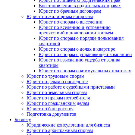
Юрист по лишению родительских прав
Восстановление в родительских правах
Юрист по брачным договорам
Юрист по жилищным вопросам
Юрист по спорам о выселении
Юрист по вселению и устранению
препятствий в пользовании жильем
Юрист по спорам о порядке пользования
квартирой
Юрист по спорам о долях в квартире
Юрист по спорам с управляющей компанией
Юрист по взысканию ущерба от залива
квартиры
Юрист по спорам о коммунальных платежах
Юрист по трудовым спорам
Юрист по делам о наследстве
Юрист по работе с судебными приставами
Юрист по земельным спорам
Юрист по правам потребителя
Юрист по гражданским делам
Юрист по банкротству
Подготовка документов
Бизнесу
Юридические консультации для бизнеса
Юрист по арбитражным спорам