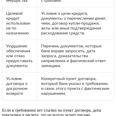
имущества
страховки.
Целевой
Условие о цели кредита,
кредит
документы о перечислении денег,
использован
чеки, договор купли-продажи,
не по
акты или иные подтверждения
назначению
расходования средств.
Ухудшение
Перечень документов, которые
обеспечения
банк вправе запросить, дата
или отказ
запроса, доказательства
предоставить
направления и фактический ответ
документы
заемщика.
Условие
Конкретный пункт договора,
договора о
который банк указал в требовании,
досрочном
и связь этого пункта с фактическим
возврате
нарушением.
Если в требовании нет ссылки на пункт договора, даты
просрочки и расчета, это не всегда делает письмо