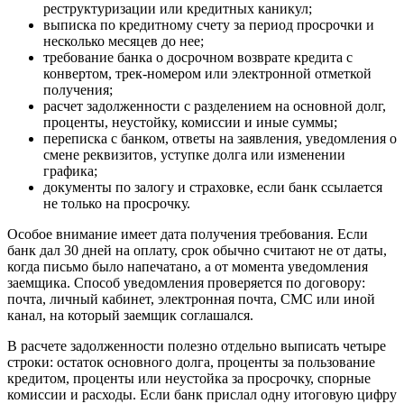
реструктуризации или кредитных каникул;
выписка по кредитному счету за период просрочки и
несколько месяцев до нее;
требование банка о досрочном возврате кредита с
конвертом, трек-номером или электронной отметкой
получения;
расчет задолженности с разделением на основной долг,
проценты, неустойку, комиссии и иные суммы;
переписка с банком, ответы на заявления, уведомления о
смене реквизитов, уступке долга или изменении
графика;
документы по залогу и страховке, если банк ссылается
не только на просрочку.
Особое внимание имеет дата получения требования. Если
банк дал 30 дней на оплату, срок обычно считают не от даты,
когда письмо было напечатано, а от момента уведомления
заемщика. Способ уведомления проверяется по договору:
почта, личный кабинет, электронная почта, СМС или иной
канал, на который заемщик соглашался.
В расчете задолженности полезно отдельно выписать четыре
строки: остаток основного долга, проценты за пользование
кредитом, проценты или неустойка за просрочку, спорные
комиссии и расходы. Если банк прислал одну итоговую цифру