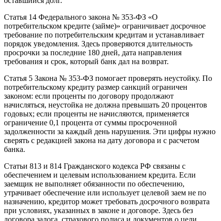
оставшийся долг.
Статья 14 Федерального закона № 353-ФЗ «О
потребительском кредите (займе)» ограничивает досрочное
требование по потребительским кредитам и устанавливает
порядок уведомления. Здесь проверяются длительность
просрочки за последние 180 дней, дата направления
требования и срок, который банк дал на возврат.
Статья 5 Закона № 353-ФЗ помогает проверять неустойку. По
потребительскому кредиту размер санкций ограничен
законом: если проценты по договору продолжают
начисляться, неустойка не должна превышать 20 процентов
годовых; если проценты не начисляются, применяется
ограничение 0,1 процента от суммы просроченной
задолженности за каждый день нарушения. Эти цифры нужно
сверять с редакцией закона на дату договора и с расчетом
банка.
Статьи 813 и 814 Гражданского кодекса РФ связаны с
обеспечением и целевым использованием кредита. Если
заемщик не выполняет обязанности по обеспечению,
утрачивает обеспечение или использует целевой заем не по
назначению, кредитор может требовать досрочного возврата
при условиях, указанных в законе и договоре. Здесь без
договора залога, страхового полиса и документов о цели