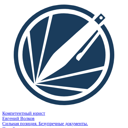
Компетентный юрист
Евгений Волков
Сильная позиция. Безупречные документы.