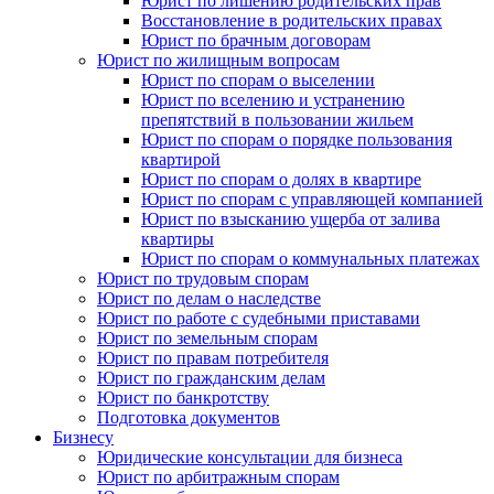
Юрист по лишению родительских прав
Восстановление в родительских правах
Юрист по брачным договорам
Юрист по жилищным вопросам
Юрист по спорам о выселении
Юрист по вселению и устранению
препятствий в пользовании жильем
Юрист по спорам о порядке пользования
квартирой
Юрист по спорам о долях в квартире
Юрист по спорам с управляющей компанией
Юрист по взысканию ущерба от залива
квартиры
Юрист по спорам о коммунальных платежах
Юрист по трудовым спорам
Юрист по делам о наследстве
Юрист по работе с судебными приставами
Юрист по земельным спорам
Юрист по правам потребителя
Юрист по гражданским делам
Юрист по банкротству
Подготовка документов
Бизнесу
Юридические консультации для бизнеса
Юрист по арбитражным спорам