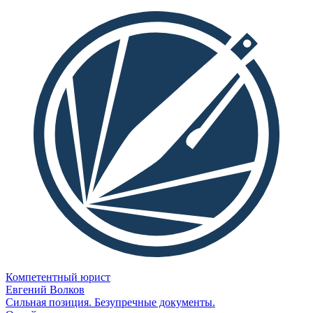
Компетентный юрист
Евгений Волков
Сильная позиция. Безупречные документы.