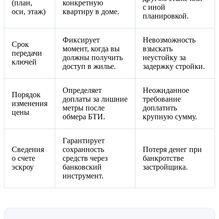
(план,
конкретную
с иной
оси, этаж)
квартиру в доме.
планировкой.
Фиксирует
Невозможность
Срок
момент, когда вы
взыскать
передачи
должны получить
неустойку за
ключей
доступ в жилье.
задержку стройки.
Определяет
Неожиданное
Порядок
доплаты за лишние
требование
изменения
метры после
доплатить
цены
обмера БТИ.
крупную сумму.
Гарантирует
Сведения
сохранность
Потеря денег при
о счете
средств через
банкротстве
эскроу
банковский
застройщика.
инструмент.