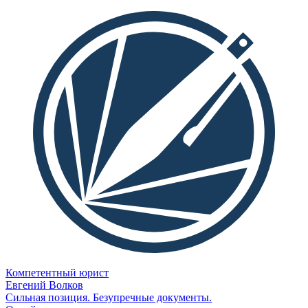
Компетентный юрист
Евгений Волков
Сильная позиция. Безупречные документы.