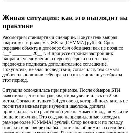
Живая ситуация: как это выглядит на
практике
Рассмотрим стандартный сценарий. Покупатель выбрал
квартиру в строящемся ЖК за [СУММА] рублей. Срок
передачи объекта в договоре был обозначен как не позднее
"__" ________ 20__ г. В процессе стройки застройщик
направил уведомление о переносе срока на полгода,
предложив подписать дополнительное соглашение.
Покупатель, не зная последствий, согласился, тем самым
добровольно лишив себя права на взыскание неустойки за
этот период.
Ситуация осложнилась при приемке. После обмеров БТИ
выяснилось, что площадь квартиры увеличилась на 2 кв.
метра. Согласно пункту 3.4 договора, который покупатель не
посчитал важным при изучении шаблона, доплата
производилась по рыночной цене на момент ввода дома, а не
по цене покупки. Это создало непредвиденные расходы в
размере более [СУММА] рублей. Спор возник и по поводу
отделки: в договоре она была описана общими фразами без
указания марок материалов. В итоге доказать несоответствие