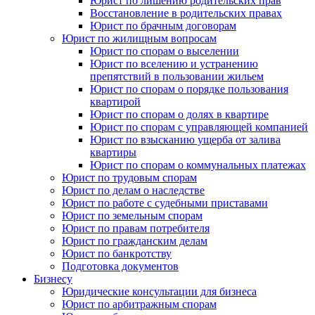
Юрист по лишению родительских прав
Восстановление в родительских правах
Юрист по брачным договорам
Юрист по жилищным вопросам
Юрист по спорам о выселении
Юрист по вселению и устранению
препятствий в пользовании жильем
Юрист по спорам о порядке пользования
квартирой
Юрист по спорам о долях в квартире
Юрист по спорам с управляющей компанией
Юрист по взысканию ущерба от залива
квартиры
Юрист по спорам о коммунальных платежах
Юрист по трудовым спорам
Юрист по делам о наследстве
Юрист по работе с судебными приставами
Юрист по земельным спорам
Юрист по правам потребителя
Юрист по гражданским делам
Юрист по банкротству
Подготовка документов
Бизнесу
Юридические консультации для бизнеса
Юрист по арбитражным спорам