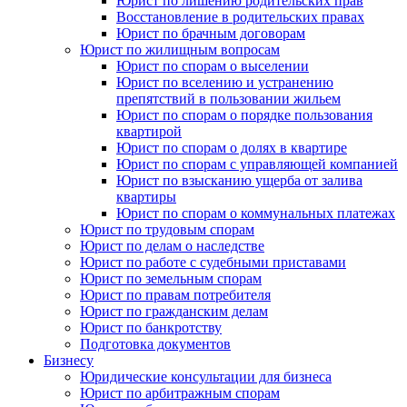
Юрист по лишению родительских прав
Восстановление в родительских правах
Юрист по брачным договорам
Юрист по жилищным вопросам
Юрист по спорам о выселении
Юрист по вселению и устранению
препятствий в пользовании жильем
Юрист по спорам о порядке пользования
квартирой
Юрист по спорам о долях в квартире
Юрист по спорам с управляющей компанией
Юрист по взысканию ущерба от залива
квартиры
Юрист по спорам о коммунальных платежах
Юрист по трудовым спорам
Юрист по делам о наследстве
Юрист по работе с судебными приставами
Юрист по земельным спорам
Юрист по правам потребителя
Юрист по гражданским делам
Юрист по банкротству
Подготовка документов
Бизнесу
Юридические консультации для бизнеса
Юрист по арбитражным спорам