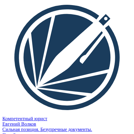
Компетентный юрист
Евгений Волков
Сильная позиция. Безупречные документы.