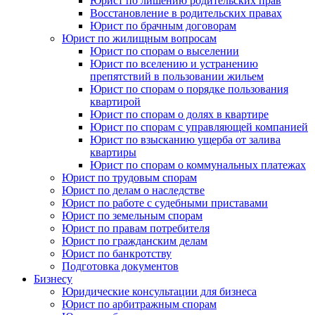
Юрист по лишению родительских прав
Восстановление в родительских правах
Юрист по брачным договорам
Юрист по жилищным вопросам
Юрист по спорам о выселении
Юрист по вселению и устранению
препятствий в пользовании жильем
Юрист по спорам о порядке пользования
квартирой
Юрист по спорам о долях в квартире
Юрист по спорам с управляющей компанией
Юрист по взысканию ущерба от залива
квартиры
Юрист по спорам о коммунальных платежах
Юрист по трудовым спорам
Юрист по делам о наследстве
Юрист по работе с судебными приставами
Юрист по земельным спорам
Юрист по правам потребителя
Юрист по гражданским делам
Юрист по банкротству
Подготовка документов
Бизнесу
Юридические консультации для бизнеса
Юрист по арбитражным спорам