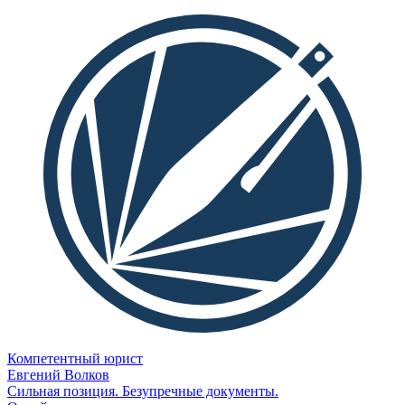
Компетентный юрист
Евгений Волков
Сильная позиция. Безупречные документы.