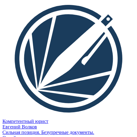
Компетентный юрист
Евгений Волков
Сильная позиция. Безупречные документы.