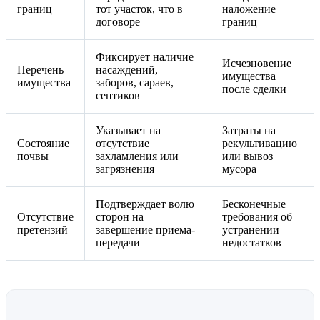
границ
тот участок, что в
наложение
договоре
границ
Фиксирует наличие
Исчезновение
Перечень
насаждений,
имущества
имущества
заборов, сараев,
после сделки
септиков
Указывает на
Затраты на
Состояние
отсутствие
рекультивацию
почвы
захламления или
или вывоз
загрязнения
мусора
Подтверждает волю
Бесконечные
Отсутствие
сторон на
требования об
претензий
завершение приема-
устранении
передачи
недостатков