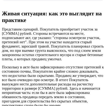
Живая ситуация: как это выглядит на
практике
Представим сценарий. Покупатель приобретает участок за
[СУММА] рублей. Стороны встречаются на месте,
подписывают акт, где указано: "стороны осмотрели участок,
претензий нет". При этом на участке находится старый
фундамент, заросший травой. Покупатель планировал строить
дом, но при выемке грунта выяснилось, что под слоем земли
захоронены остатки строительного мусора и старые бетонные
плиты, о которых продавец умолчал.
Поскольку в акте было зафиксировано отсутствие претензий к
состоянию почвы, Покупателю крайне сложно доказывать,
что недостатки были скрытыми. Продавец же утверждает, что
все было очевидно при осмотре. В итоге Покупатель
вынужден нести дополнительные расходы на расчистку
территории в размере [СУММА] рублей. Здесь и начинается
неприятная часть: если бы в акте была зафиксирована
обязанность продавца передать землю в состоянии,
пригодном для строительства без скрытых объектов,
перспективы спора были бы иными.