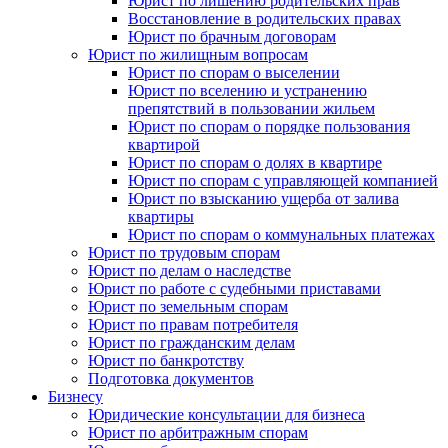
Юрист по лишению родительских прав
Восстановление в родительских правах
Юрист по брачным договорам
Юрист по жилищным вопросам
Юрист по спорам о выселении
Юрист по вселению и устранению
препятствий в пользовании жильем
Юрист по спорам о порядке пользования
квартирой
Юрист по спорам о долях в квартире
Юрист по спорам с управляющей компанией
Юрист по взысканию ущерба от залива
квартиры
Юрист по спорам о коммунальных платежах
Юрист по трудовым спорам
Юрист по делам о наследстве
Юрист по работе с судебными приставами
Юрист по земельным спорам
Юрист по правам потребителя
Юрист по гражданским делам
Юрист по банкротству
Подготовка документов
Бизнесу
Юридические консультации для бизнеса
Юрист по арбитражным спорам